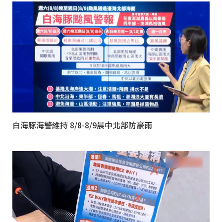
白海豚海警維持 8/8-8/9晨中北部防豪雨