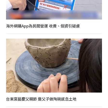
海外網購App為民間營運 收費、個資引疑慮
台東窯藝慶父親節 邀父子做陶碗感念土地