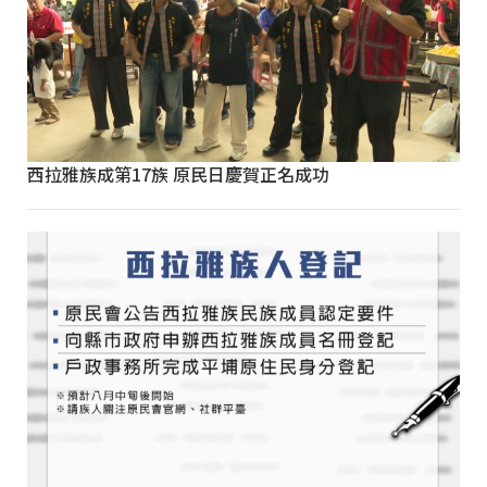
西拉雅族成第17族 原民日慶賀正名成功