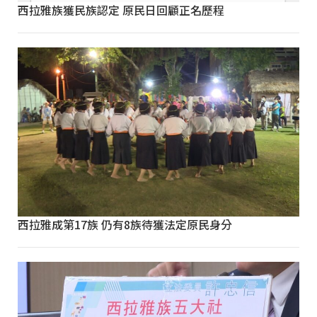
西拉雅族獲民族認定 原民日回顧正名歷程
西拉雅成第17族 仍有8族待獲法定原民身分