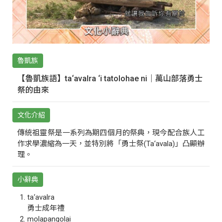
魯凱族
【魯凱族語】ta‘avalra ‘i tatolohae ni｜萬山部落勇士
祭的由來
文化介紹
傳統祖靈祭是一系列為期四個月的祭典，現今配合族人工
作求學濃縮為一天，並特別將「勇士祭(Ta‘avala)」凸顯辦
理。
小辭典
ta‘avalra
勇士成年禮
molapangolai