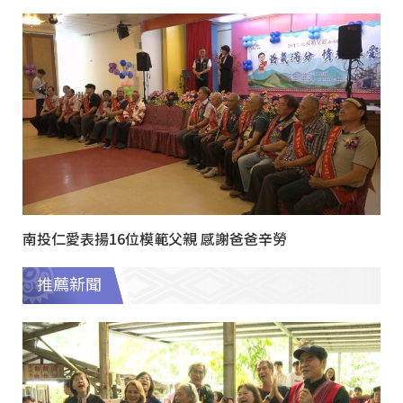
南投仁愛表揚16位模範父親 感謝爸爸辛勞
推薦新聞