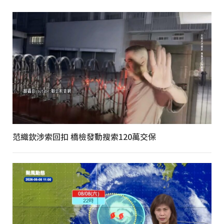
范織欽涉索回扣 橋檢發動搜索120萬交保