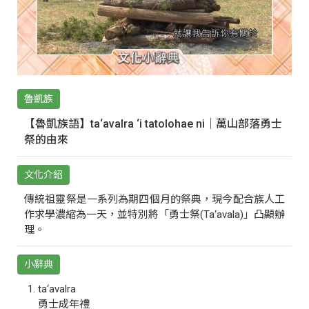
魯凱族
【魯凱族語】ta‘avalra ‘i tatolohae ni｜萬山部落勇士
祭的由來
文化介紹
傳統祖靈祭是一系列為期四個月的祭典，現今配合族人工
作求學濃縮為一天，並特別將「勇士祭(Ta‘avala)」凸顯辦
理。
小辭典
ta‘avalra
勇士成年禮