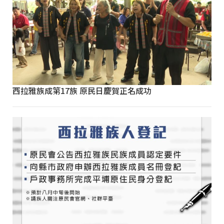
西拉雅族成第17族 原民日慶賀正名成功