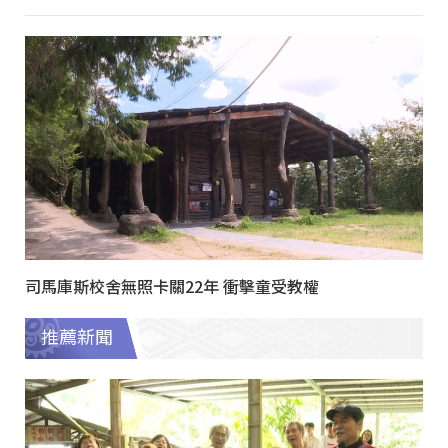
司馬庫斯校舍無照卡關22年 衝擊童受教權
推薦新聞