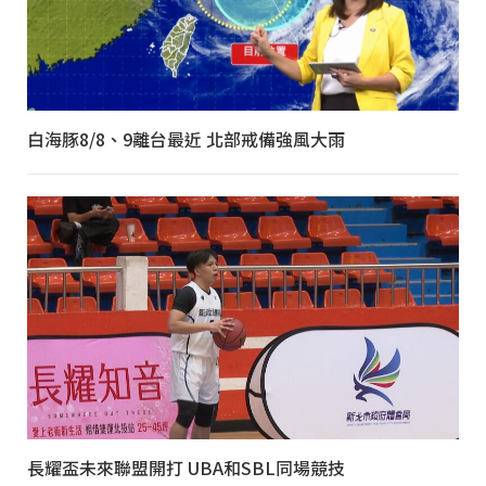
白海豚8/8、9離台最近 北部戒備強風大雨
長耀盃未來聯盟開打 UBA和SBL同場競技