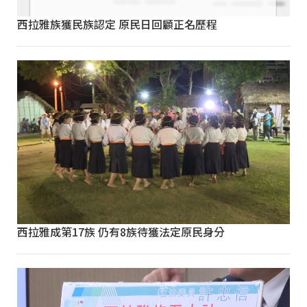
西拉雅族獲民族認定 原民日回顧正名歷程
西拉雅成第17族 仍有8族待獲法定原民身分