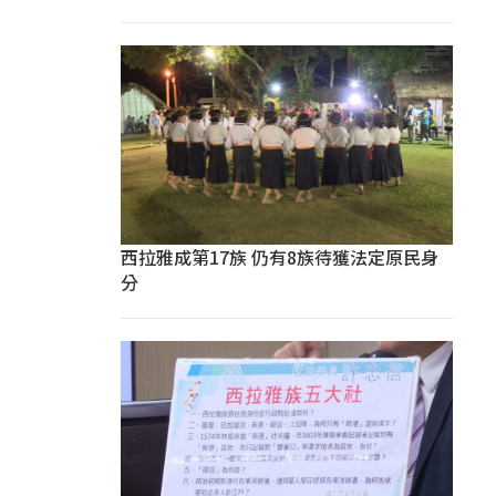
西拉雅成第17族 仍有8族待獲法定原民身
分