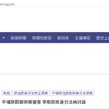
Instagram
族語新聞
新聞性節目
節目表
主播專區
歷史上
政經
原住民身分法修正草案
平埔原住民族群身分法草案
平埔族群籲併案審查 爭取原民身分法納討論