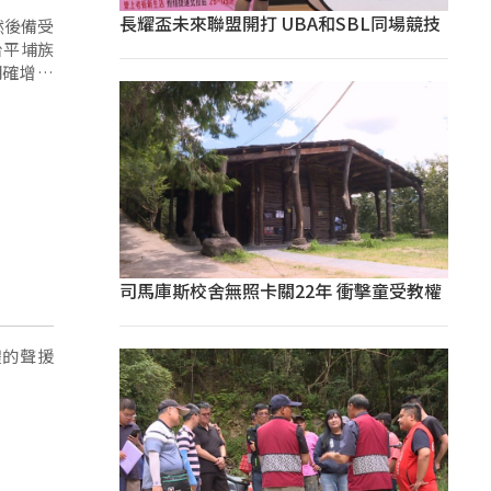
長耀盃未來聯盟開打 UBA和SBL同場競技
然後備受
台平埔族
明確增列
需求，對
法草案併
司馬庫斯校舍無照卡關22年 衝擊童受教權
體的聲援