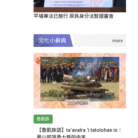
平埔專法已施行 原民身分法暫緩審查
文化小辭典
魯凱族
【魯凱族語】ta‘avalra ‘i tatolohae ni｜
萬山部落勇士祭的由來