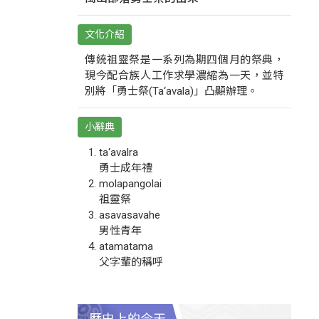
文化介紹
傳統祖靈祭是一系列為期四個月的祭典，
現今配合族人工作求學濃縮為一天，並特
別將「勇士祭(Ta‘avala)」凸顯辦理。
小辭典
ta‘avalra
勇士成年禮
molapangolai
祖靈祭
asavasavahe
男性青年
atamatama
父字輩的稱呼
歷史上的今天