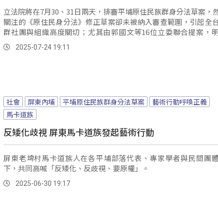
立法院將在7月30、31日兩天，排審平埔原住民族群身分法草案，
關注的《原住民身分法》修正草案卻未被納入審查範圍，引起全
群社團與組織高度關切；尤其由郭國文等16位立委聯合提案，
「平埔原住民」為法定第三類別，回歸原基法保障、更符合族人
2025-07-24 19:11
此族人向內政委員會委員呼籲，原住民身分法修正草案應該與專
案審查。
社會
屏東內埔
平埔原住民族群身分法草案
藝術行動呼喚正義
馬卡道族
反矮化歧視 屏東馬卡道族發起藝術行動
屏東老埤村馬卡道族人在各平埔部落代表、專家學者與民間團
下，共同高喊「反矮化、反歧視、要原權」。
2025-06-30 19:17