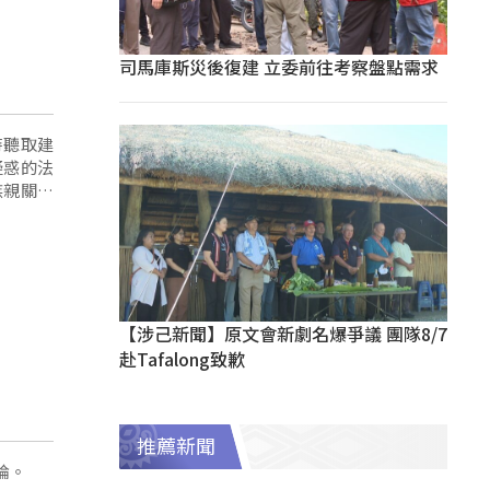
司馬庫斯災後復建 立委前往考察盤點需求
時聽取建
疑惑的法
族親關切
【涉己新聞】原文會新劇名爆爭議 團隊8/7
赴Tafalong致歉
推薦新聞
論。