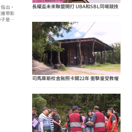
長耀盃未來聯盟開打 UBA和SBL同場競技
會指出，
至連帶影
房子是買
司馬庫斯校舍無照卡關22年 衝擊童受教權