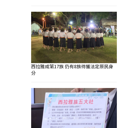
西拉雅成第17族 仍有8族待獲法定原民身
分