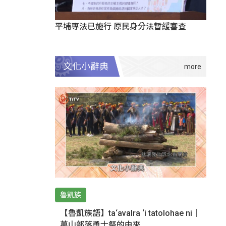
平埔專法已施行 原民身分法暫緩審查
文化小辭典
魯凱族
【魯凱族語】ta‘avalra ‘i tatolohae ni｜
萬山部落勇士祭的由來