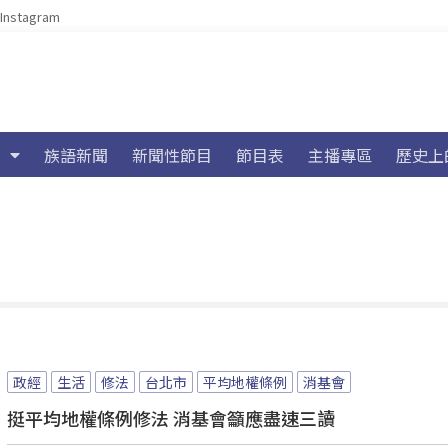
Instagram
族語新聞
新聞性節目
節目表
主播專區
歷史上
政經
生活
修法
台北市
平均地權條例
消基會
挺平均地權條例修法 消基會籲應盡速三讀