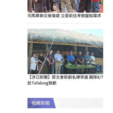
司馬庫斯災後復建 立委前往考察盤點需求
【涉己新聞】原文會新劇名爆爭議 團隊8/7
赴Tafalong致歉
推薦新聞