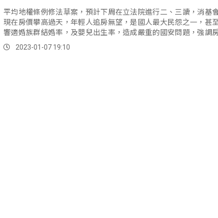
平均地權條例修法草案，預計下周在立法院進行二、三讀，消基
現在房價攀高過天，年輕人追房無望，是國人最大民怨之一，甚
響適婚族群結婚率，及嬰兒出生率，造成嚴重的國安問題，強調
來住的，不該淪為投資炒作工具。
2023-01-07 19:10