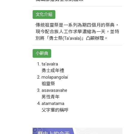
文化介紹
傳統祖靈祭是一系列為期四個月的祭典，
現今配合族人工作求學濃縮為一天，並特
別將「勇士祭(Ta‘avala)」凸顯辦理。
小辭典
ta‘avalra
勇士成年禮
molapangolai
祖靈祭
asavasavahe
男性青年
atamatama
父字輩的稱呼
歷史上的今天