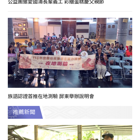
公益團邀愛國浦長輩義工 彩繪蛋糕慶父親節
族語認證首推在地測驗 屏東舉辦說明會
推薦新聞