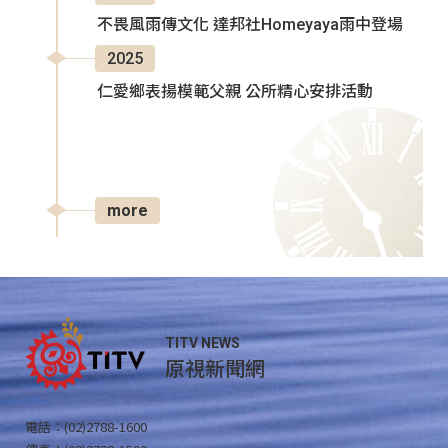
不畏風雨傳文化 達邦社Homeyaya雨中登場
2025
仁愛鄉表揚模範父親 公所精心安排活動
more
TITV NEWS
原視新聞網
電話：(02)2788-1600