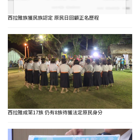
西拉雅族獲民族認定 原民日回顧正名歷程
西拉雅成第17族 仍有8族待獲法定原民身分