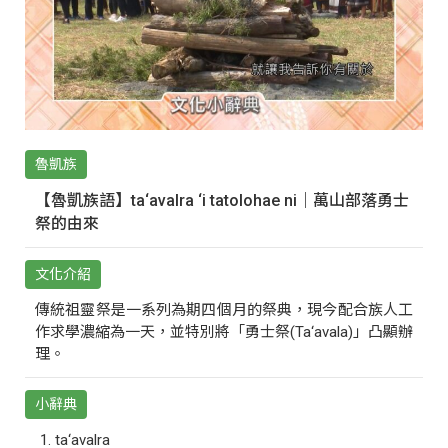
魯凱族
【魯凱族語】ta‘avalra ‘i tatolohae ni｜萬山部落勇士
祭的由來
文化介紹
傳統祖靈祭是一系列為期四個月的祭典，現今配合族人工
作求學濃縮為一天，並特別將「勇士祭(Ta‘avala)」凸顯辦
理。
小辭典
ta‘avalra