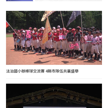
法治國小辦棒球交流賽 4縣市隊伍共襄盛舉