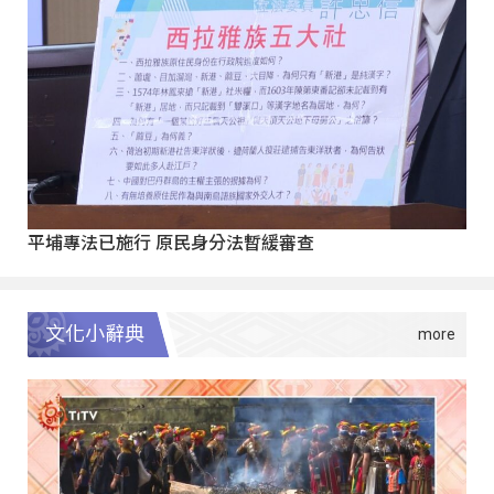
平埔專法已施行 原民身分法暫緩審查
文化小辭典