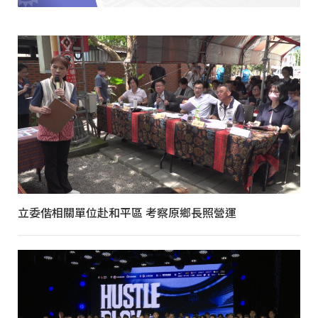
立委偕相關單位赴和平區 考察原鄉長照營運