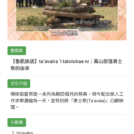
魯凱族
【魯凱族語】ta‘avalra ‘i tatolohae ni｜萬山部落勇士
祭的由來
文化介紹
傳統祖靈祭是一系列為期四個月的祭典，現今配合族人工
作求學濃縮為一天，並特別將「勇士祭(Ta‘avala)」凸顯辦
理。
小辭典
ta‘avalra