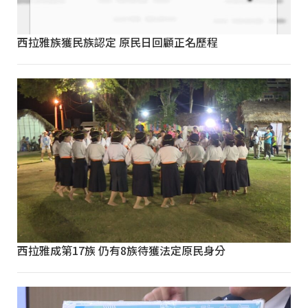
西拉雅族獲民族認定 原民日回顧正名歷程
西拉雅成第17族 仍有8族待獲法定原民身分