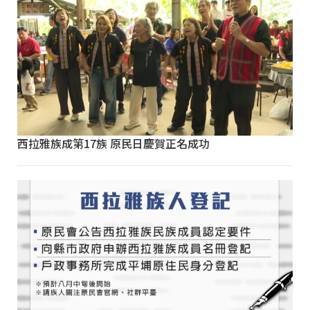
西拉雅族成第17族 原民日慶賀正名成功