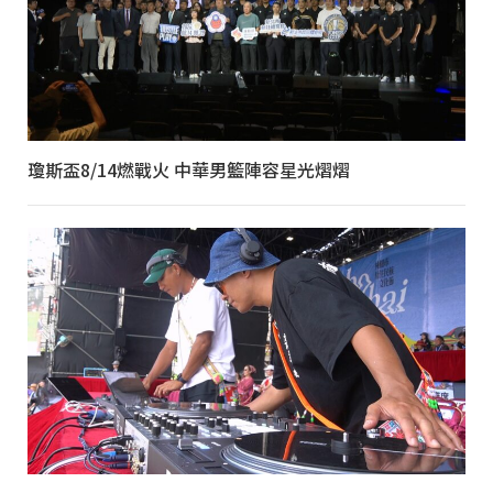
瓊斯盃8/14燃戰火 中華男籃陣容星光熠熠