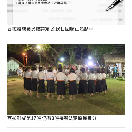
西拉雅族獲民族認定 原民日回顧正名歷程
西拉雅成第17族 仍有8族待獲法定原民身分