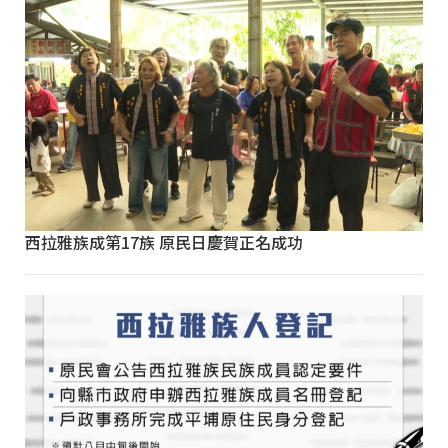
西拉雅族成第17族 原民日慶賀正名成功