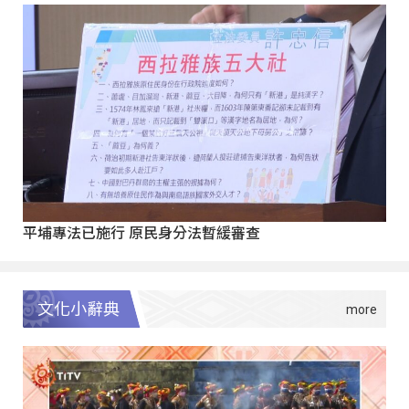
平埔專法已施行 原民身分法暫緩審查
文化小辭典