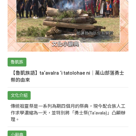
魯凱族
【魯凱族語】ta‘avalra ‘i tatolohae ni｜萬山部落勇士
祭的由來
文化介紹
傳統祖靈祭是一系列為期四個月的祭典，現今配合族人工
作求學濃縮為一天，並特別將「勇士祭(Ta‘avala)」凸顯辦
理。
小辭典