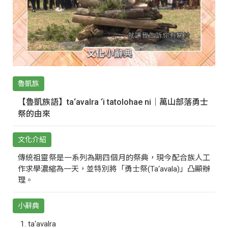
魯凱族
【魯凱族語】ta‘avalra ‘i tatolohae ni｜萬山部落勇士
祭的由來
文化介紹
傳統祖靈祭是一系列為期四個月的祭典，現今配合族人工
作求學濃縮為一天，並特別將「勇士祭(Ta‘avala)」凸顯辦
理。
小辭典
ta‘avalra