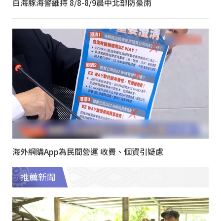
白海豚海警維持 8/8-8/9晨中北部防豪雨
海外網購App為民間營運 收費、個資引疑慮
推薦新聞