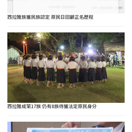
西拉雅族獲民族認定 原民日回顧正名歷程
西拉雅成第17族 仍有8族待獲法定原民身分