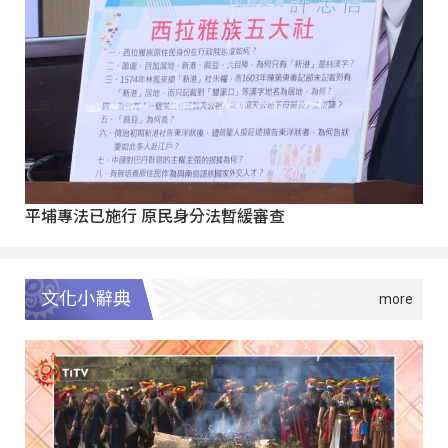
平埔專法已施行 原民身分法暫緩審查
文化小辭典