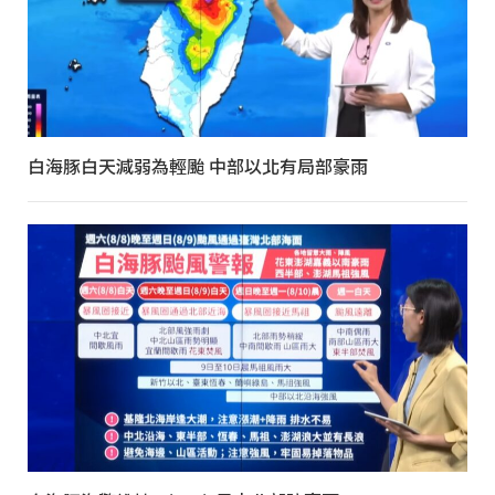
白海豚白天減弱為輕颱 中部以北有局部豪雨