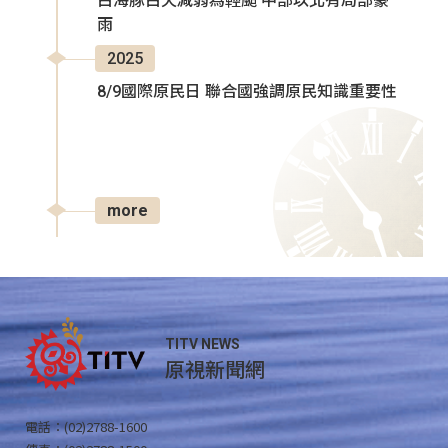
白海豚白天減弱為輕颱 中部以北有局部豪
雨
2025
8/9國際原民日 聯合國強調原民知識重要性
more
TITV NEWS
原視新聞網
電話：(02)2788-1600