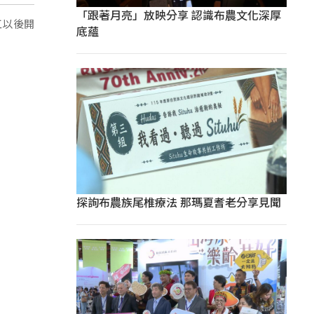
「跟著月亮」放映分享 認識布農文化深厚
工以後開
底蘊
探詢布農族尾椎療法 那瑪夏耆老分享見聞