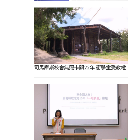
司馬庫斯校舍無照卡關22年 衝擊童受教權