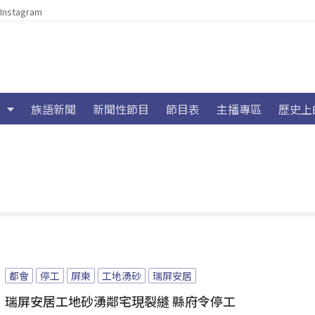
Instagram
族語新聞
新聞性節目
節目表
主播專區
歷史上
都會
停工
屏東
工地湧砂
瑞屏安居
瑞屏安居工地砂湧鄰宅現裂縫 縣府令停工