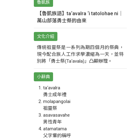
魯凱族
【魯凱族語】ta‘avalra ‘i tatolohae ni｜
萬山部落勇士祭的由來
文化介紹
傳統祖靈祭是一系列為期四個月的祭典，
現今配合族人工作求學濃縮為一天，並特
別將「勇士祭(Ta‘avala)」凸顯辦理。
小辭典
ta‘avalra
勇士成年禮
molapangolai
祖靈祭
asavasavahe
男性青年
atamatama
父字輩的稱呼