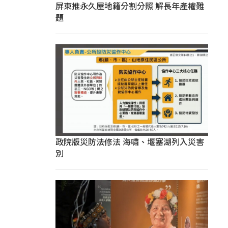
屏東推永久屋地籍分割分照 解長年產權難
題
政院版災防法修法 海嘯、堰塞湖列入災害
別