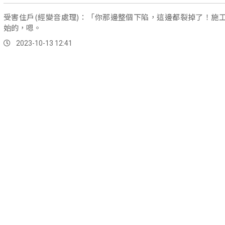
受害住戶(經變音處理)：「你那邊整個下陷，這邊都裂掉了！施
始的，嗯。
2023-10-13 12:41