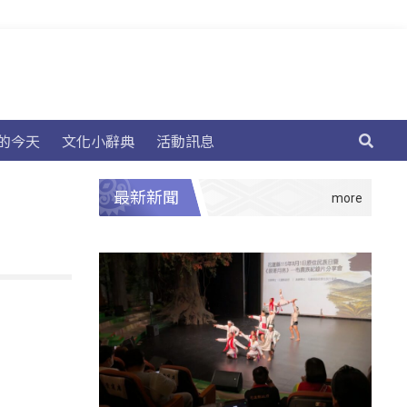
的今天
文化小辭典
活動訊息
最新新聞