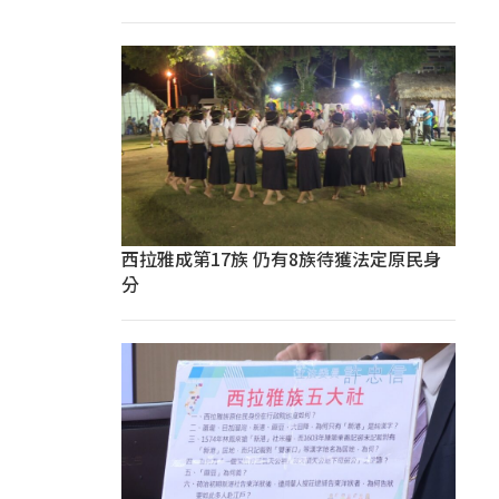
西拉雅成第17族 仍有8族待獲法定原民身
分