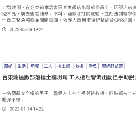
27號晚間，在台東知本溫泉區某家飯店水電維修員工，因飯店前
燈不亮，前去查看維修，不料，疑似才打開電箱，立刻遭到電擊
他員工緊急報案並關閉電源，救護人員到場後趕緊施做CPR送醫
院急...。
2022-06-28 19:24
原鄉
生活
坍塌
工人
擋土牆
救援
活埋
龍過脈部落
台東龍過脈部落擋土牆坍塌 工人遭埋警消出動怪手助脫
一名頭戴安全帽的男子，整個人卡在土裡等待救援，四肢都被土
動彈不得。
2022-01-14 14:22