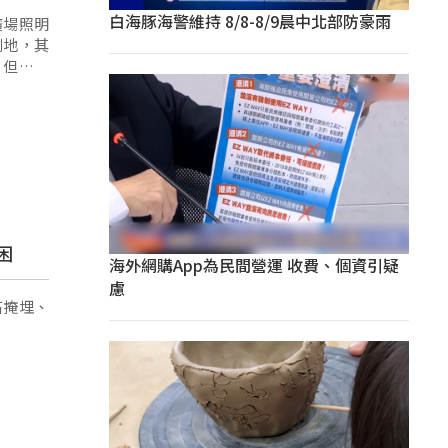
白海豚海警維持 8/8-8/9晨中北部防豪雨
廣場照明
倒地，其
，但在醫
困
海外網購App為民間營運 收費、個資引疑
慮
石掩埋、