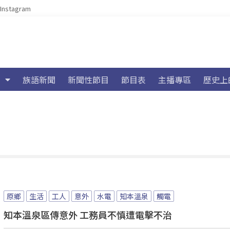
Instagram
族語新聞
新聞性節目
節目表
主播專區
歷史上
原鄉
生活
工人
意外
水電
知本溫泉
觸電
知本溫泉區傳意外 工務員不慎遭電擊不治