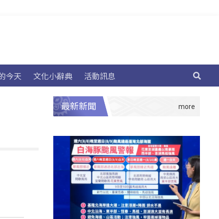
的今天
文化小辭典
活動訊息
最新新聞