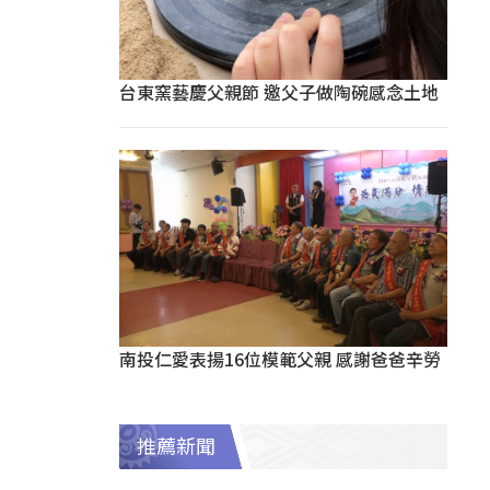
台東窯藝慶父親節 邀父子做陶碗感念土地
南投仁愛表揚16位模範父親 感謝爸爸辛勞
推薦新聞