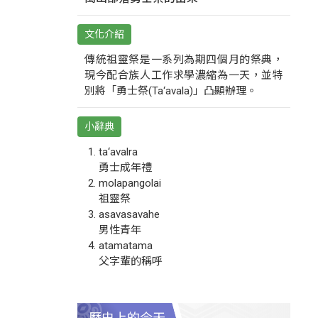
文化介紹
傳統祖靈祭是一系列為期四個月的祭典，
現今配合族人工作求學濃縮為一天，並特
別將「勇士祭(Ta‘avala)」凸顯辦理。
小辭典
ta‘avalra
勇士成年禮
molapangolai
祖靈祭
asavasavahe
男性青年
atamatama
父字輩的稱呼
歷史上的今天