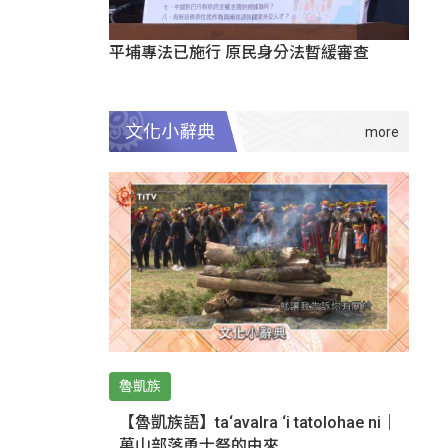
平埔專法已施行 原民身分法暫緩審查
文化小辭典
魯凱族
【魯凱族語】ta‘avalra ‘i tatolohae ni｜
萬山部落勇士祭的由來