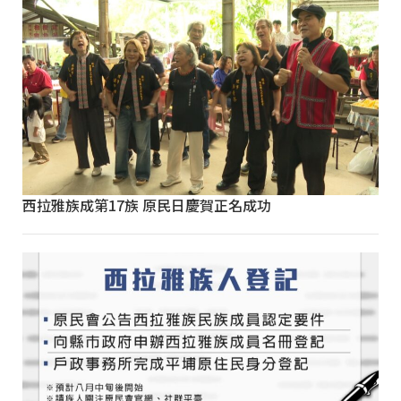
西拉雅族成第17族 原民日慶賀正名成功