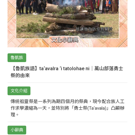
魯凱族
【魯凱族語】ta‘avalra ‘i tatolohae ni｜萬山部落勇士
祭的由來
文化介紹
傳統祖靈祭是一系列為期四個月的祭典，現今配合族人工
作求學濃縮為一天，並特別將「勇士祭(Ta‘avala)」凸顯辦
理。
小辭典