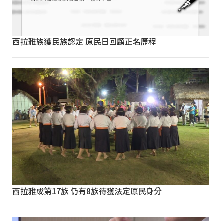
西拉雅族獲民族認定 原民日回顧正名歷程
西拉雅成第17族 仍有8族待獲法定原民身分