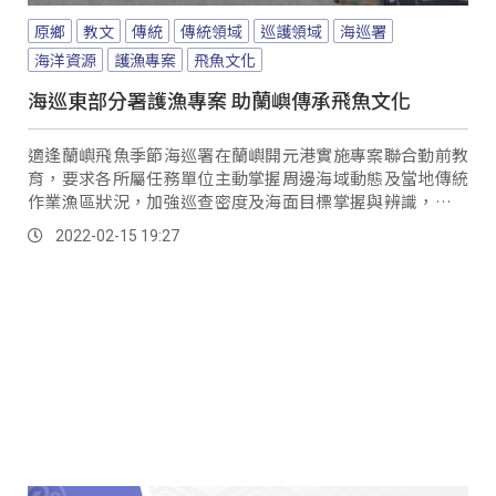
原鄉
教文
傳統
傳統領域
巡護領域
海巡署
海洋資源
護漁專案
飛魚文化
海巡東部分署護漁專案 助蘭嶼傳承飛魚文化
適逢蘭嶼飛魚季節海巡署在蘭嶼開元港實施專案聯合勤前教
育，要求各所屬任務單位主動掌握周邊海域動態及當地傳統
作業漁區狀況，加強巡查密度及海面目標掌握與辨識，落實
勤務作為，守護蘭嶼傳統飛魚文化。
2022-02-15 19:27