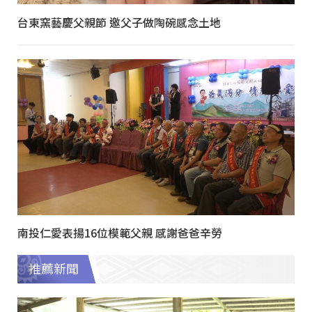
台東窯藝慶父親節 邀父子做陶碗感念土地
南投仁愛表揚16位模範父親 感謝爸爸辛勞
推薦新聞