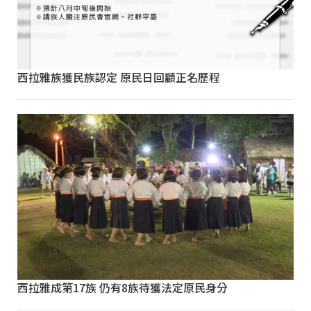
西拉雅族獲民族認定 原民日回顧正名歷程
西拉雅成第17族 仍有8族待獲法定原民身分