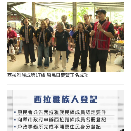
西拉雅族成第17族 原民日慶賀正名成功