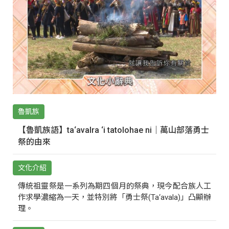
魯凱族
【魯凱族語】ta‘avalra ‘i tatolohae ni｜萬山部落勇士
祭的由來
文化介紹
傳統祖靈祭是一系列為期四個月的祭典，現今配合族人工
作求學濃縮為一天，並特別將「勇士祭(Ta‘avala)」凸顯辦
理。