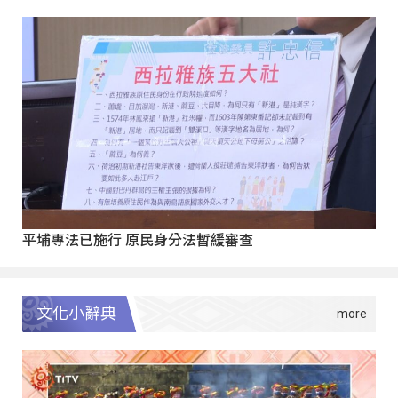
平埔專法已施行 原民身分法暫緩審查
文化小辭典