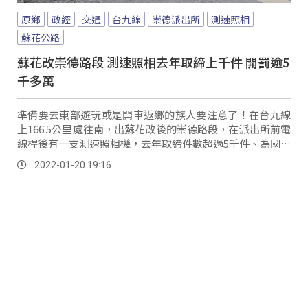
原鄉
政經
交通
台九線
崇德派出所
測速照相
蘇花公路
蘇花改崇德路段 測速照相去年取締上千件 開罰逾5
千多萬
準備要去東部遊玩或是開車返鄉的族人要注意了！在台九線
上166.5公里處往南，出蘇花改後的崇德路段，在派出所前電
線桿後有一支測速照相機，去年取締件數超過5千件、為國庫
進帳5600多萬元，成為在地人口中的...。
2022-01-20 19:16