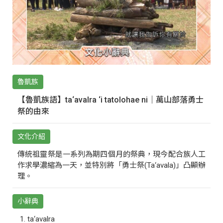
魯凱族
【魯凱族語】ta‘avalra ‘i tatolohae ni｜萬山部落勇士
祭的由來
文化介紹
傳統祖靈祭是一系列為期四個月的祭典，現今配合族人工
作求學濃縮為一天，並特別將「勇士祭(Ta‘avala)」凸顯辦
理。
小辭典
ta‘avalra