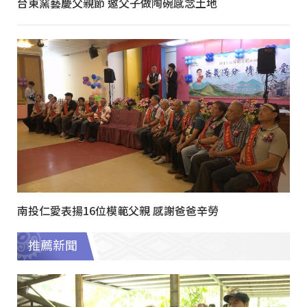
台東窯藝慶父親節 邀父子做陶碗感念土地
南投仁愛表揚16位模範父親 感謝爸爸辛勞
推薦新聞