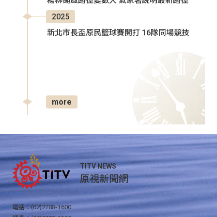
楊柳颱風路徑變數大 氣象署說明最新路徑
2025
新北市長盃原民籃球賽開打 16隊同場競技
more
TITV NEWS
原視新聞網
電話：(02)2788-1600