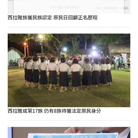
西拉雅族獲民族認定 原民日回顧正名歷程
西拉雅成第17族 仍有8族待獲法定原民身分