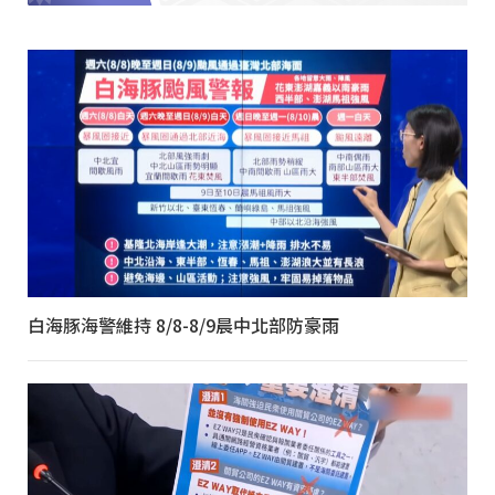
白海豚海警維持 8/8-8/9晨中北部防豪雨