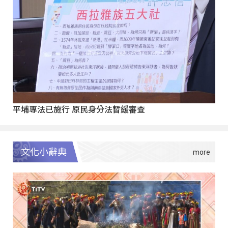
平埔專法已施行 原民身分法暫緩審查
文化小辭典