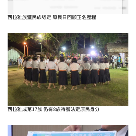
西拉雅族獲民族認定 原民日回顧正名歷程
西拉雅成第17族 仍有8族待獲法定原民身分