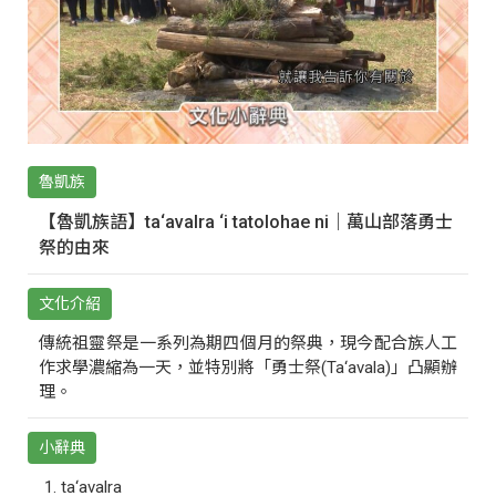
魯凱族
【魯凱族語】ta‘avalra ‘i tatolohae ni｜萬山部落勇士
祭的由來
文化介紹
傳統祖靈祭是一系列為期四個月的祭典，現今配合族人工
作求學濃縮為一天，並特別將「勇士祭(Ta‘avala)」凸顯辦
理。
小辭典
ta‘avalra