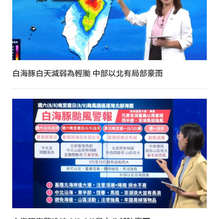
白海豚白天減弱為輕颱 中部以北有局部豪雨