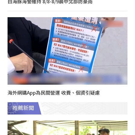
白海豚海警維持 8/8-8/9晨中北部防豪雨
海外網購App為民間營運 收費、個資引疑慮
推薦新聞