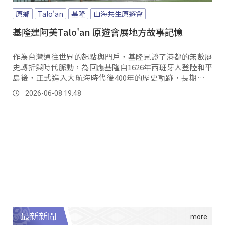
原鄉
Talo'an
基隆
山海共生原遊會
基隆建阿美Talo'an 原遊會展地方故事記憶
作為台灣通往世界的起點與門戶，基隆見證了港都的無數歷
史轉折與時代脈動，為回應基隆自1626年西班牙人登陸和平
島後，正式進入大航海時代後400年的歷史軌跡，長期落腳
在此的原住民族與居民，6日首次舉辦「山海共生原遊會」，
2026-06-08 19:48
並在國門廣場搭建象徵阿美族公共聚會、與精神核心的 基隆
市原住民族生活互助協會理事長...。
最新新聞