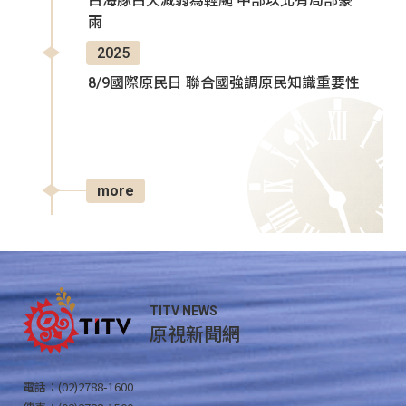
白海豚白天減弱為輕颱 中部以北有局部豪
雨
2025
8/9國際原民日 聯合國強調原民知識重要性
more
TITV NEWS
原視新聞網
電話：(02)2788-1600