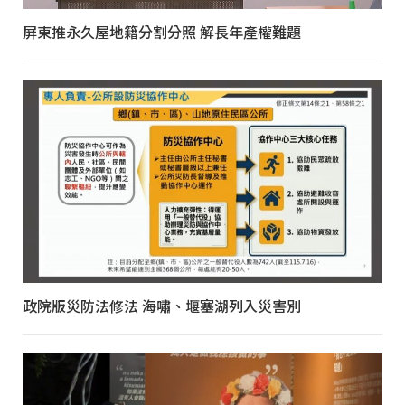
屏東推永久屋地籍分割分照 解長年產權難題
政院版災防法修法 海嘯、堰塞湖列入災害別