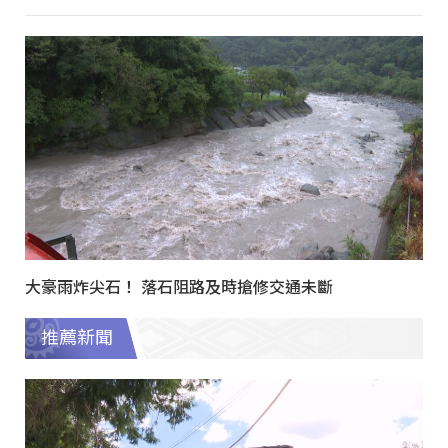
大豪雨炸尖石！ 落石阻路及時搶修交通未斷
推薦新聞