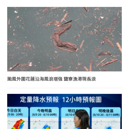
颱風外圍花蓮沿海風浪增強 鹽寮漁港現長浪