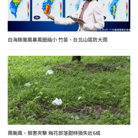
白海豚颱風暴風圈縮小 竹苗、台北山區防大雨
兩颱風、猴害夾擊 梅花部落甜柿損失近6成