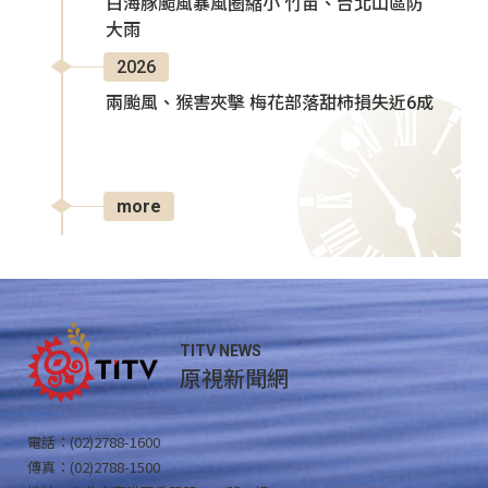
白海豚颱風暴風圈縮小 竹苗、台北山區防
大雨
2026
兩颱風、猴害夾擊 梅花部落甜柿損失近6成
more
TITV NEWS
原視新聞網
電話：(02)2788-1600
傳真：(02)2788-1500