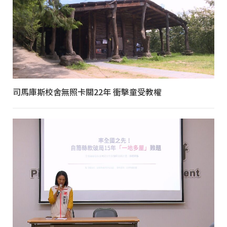
司馬庫斯校舍無照卡關22年 衝擊童受教權