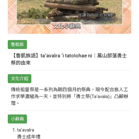
魯凱族
【魯凱族語】ta‘avalra ‘i tatolohae ni｜萬山部落勇士
祭的由來
文化介紹
傳統祖靈祭是一系列為期四個月的祭典，現今配合族人工
作求學濃縮為一天，並特別將「勇士祭(Ta‘avala)」凸顯辦
理。
小辭典
ta‘avalra
勇士成年禮