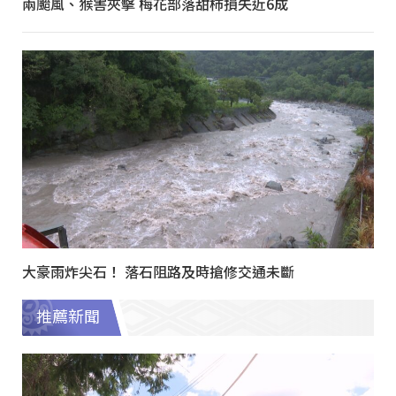
兩颱風、猴害夾擊 梅花部落甜柿損失近6成
大豪雨炸尖石！ 落石阻路及時搶修交通未斷
推薦新聞