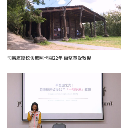
司馬庫斯校舍無照卡關22年 衝擊童受教權