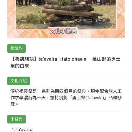
魯凱族
【魯凱族語】ta‘avalra ‘i tatolohae ni｜萬山部落勇士
祭的由來
文化介紹
傳統祖靈祭是一系列為期四個月的祭典，現今配合族人工
作求學濃縮為一天，並特別將「勇士祭(Ta‘avala)」凸顯辦
理。
小辭典
ta‘avalra