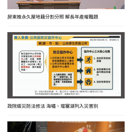
屏東推永久屋地籍分割分照 解長年產權難題
政院版災防法修法 海嘯、堰塞湖列入災害別