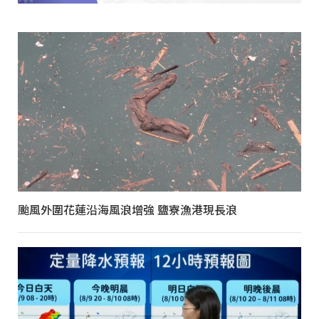
颱風外圍花蓮沿海風浪增強 鹽寮漁港現長浪