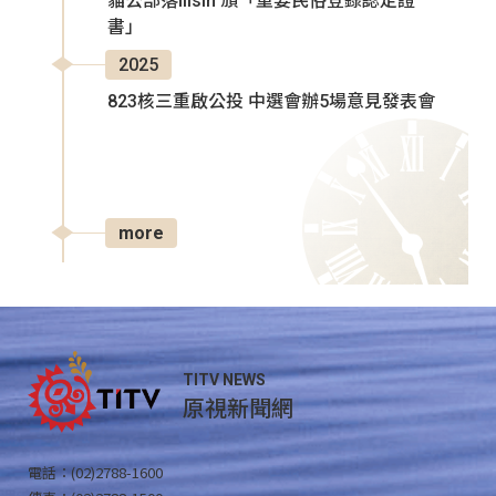
貓公部落Ilisin 頒「重要民俗登錄認定證
書」
2025
823核三重啟公投 中選會辦5場意見發表會
more
TITV NEWS
原視新聞網
電話：(02)2788-1600