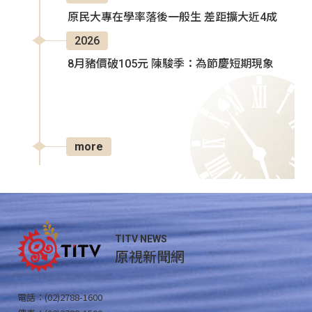
原民大專在學率落後一般生 差距擴大近4成
2026
8月豬價破105元 陳駿季：為節慶短期現象
more
TITV NEWS
原視新聞網
電話：(02)2788-1600