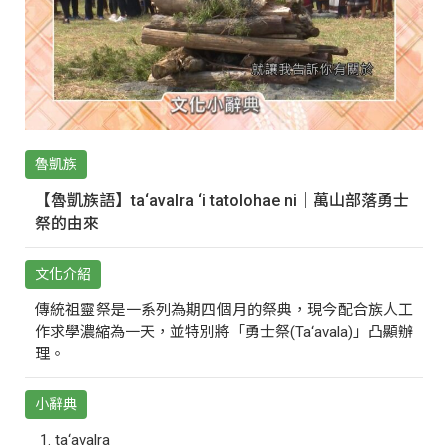
魯凱族
【魯凱族語】ta‘avalra ‘i tatolohae ni｜萬山部落勇士
祭的由來
文化介紹
傳統祖靈祭是一系列為期四個月的祭典，現今配合族人工
作求學濃縮為一天，並特別將「勇士祭(Ta‘avala)」凸顯辦
理。
小辭典
ta‘avalra