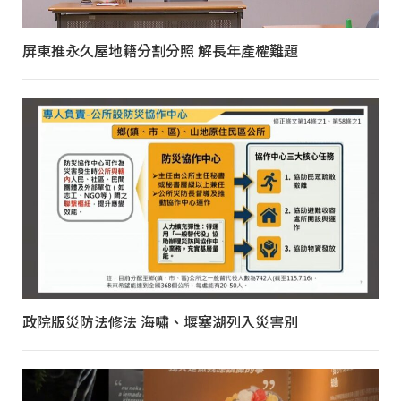
屏東推永久屋地籍分割分照 解長年產權難題
政院版災防法修法 海嘯、堰塞湖列入災害別