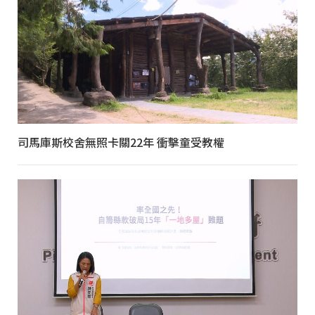
司馬庫斯校舍無照卡關22年 衝擊童受教權