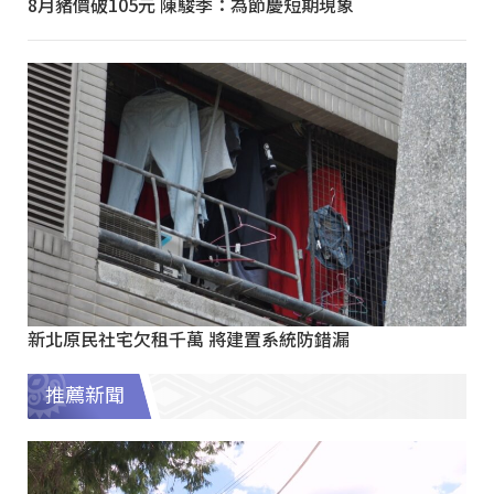
8月豬價破105元 陳駿季：為節慶短期現象
新北原民社宅欠租千萬 將建置系統防錯漏
推薦新聞