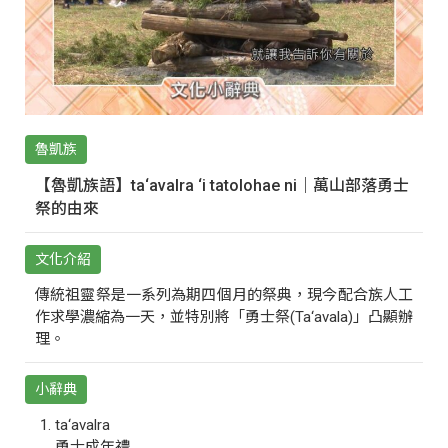
魯凱族
【魯凱族語】ta‘avalra ‘i tatolohae ni｜萬山部落勇士
祭的由來
文化介紹
傳統祖靈祭是一系列為期四個月的祭典，現今配合族人工
作求學濃縮為一天，並特別將「勇士祭(Ta‘avala)」凸顯辦
理。
小辭典
ta‘avalra
勇士成年禮