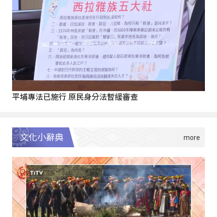
平埔專法已施行 原民身分法暫緩審查
文化小辭典