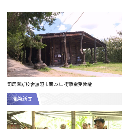
司馬庫斯校舍無照卡關22年 衝擊童受教權
推薦新聞