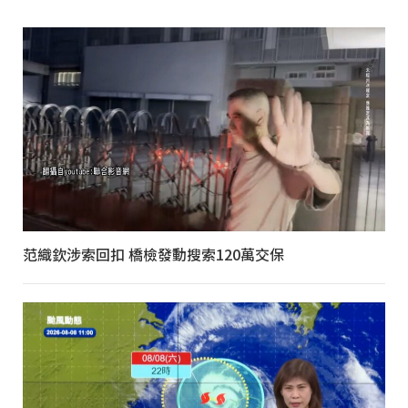
范織欽涉索回扣 橋檢發動搜索120萬交保