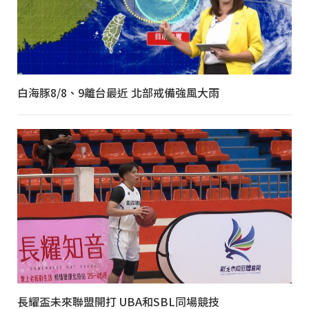
白海豚8/8、9離台最近 北部戒備強風大雨
長耀盃未來聯盟開打 UBA和SBL同場競技