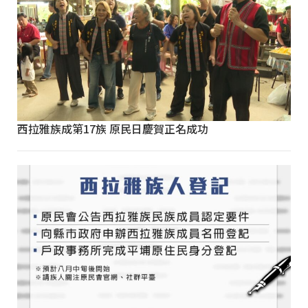
西拉雅族成第17族 原民日慶賀正名成功