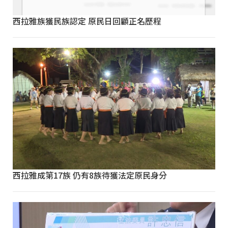
西拉雅族獲民族認定 原民日回顧正名歷程
西拉雅成第17族 仍有8族待獲法定原民身分