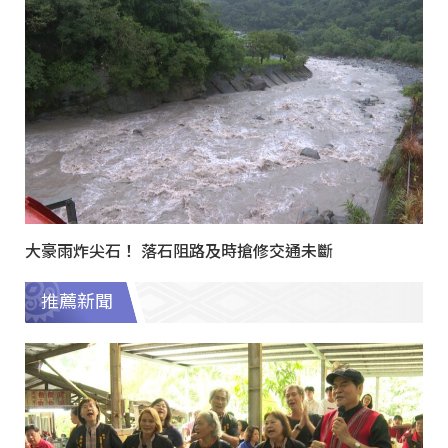
大豪雨炸尖石！ 落石阻路及時搶修交通未斷
推薦新聞