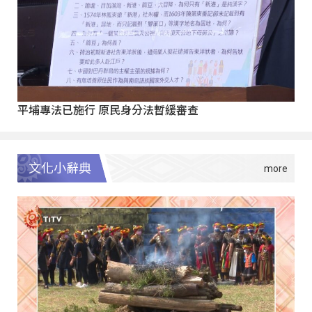
平埔專法已施行 原民身分法暫緩審查
文化小辭典