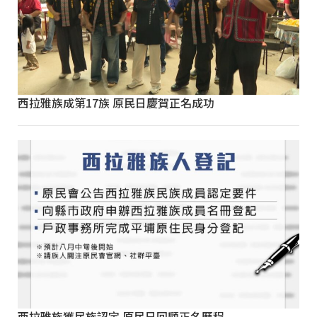
西拉雅族成第17族 原民日慶賀正名成功
西拉雅族獲民族認定 原民日回顧正名歷程