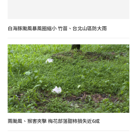
白海豚颱風暴風圈縮小 竹苗、台北山區防大雨
兩颱風、猴害夾擊 梅花部落甜柿損失近6成