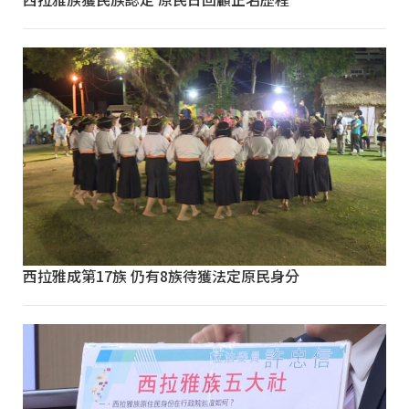
西拉雅成第17族 仍有8族待獲法定原民身分