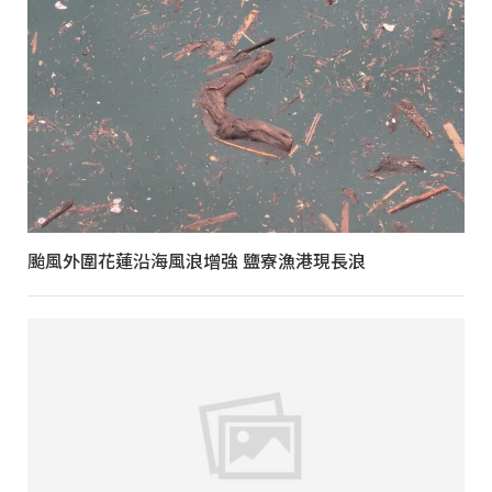
颱風外圍花蓮沿海風浪增強 鹽寮漁港現長浪