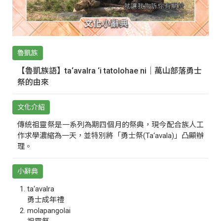
魯凱族
【魯凱族語】ta‘avalra ‘i tatolohae ni｜萬山部落勇士
祭的由來
文化介紹
傳統祖靈祭是一系列為期四個月的祭典，現今配合族人工
作求學濃縮為一天，並特別將「勇士祭(Ta‘avala)」凸顯辦
理。
小辭典
ta‘avalra
勇士成年禮
molapangolai