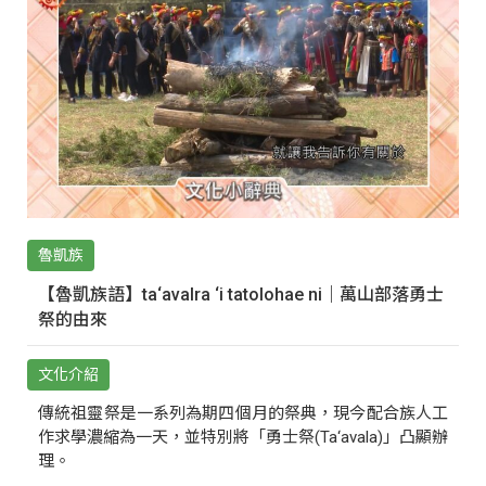
魯凱族
【魯凱族語】ta‘avalra ‘i tatolohae ni｜萬山部落勇士
祭的由來
文化介紹
傳統祖靈祭是一系列為期四個月的祭典，現今配合族人工
作求學濃縮為一天，並特別將「勇士祭(Ta‘avala)」凸顯辦
理。