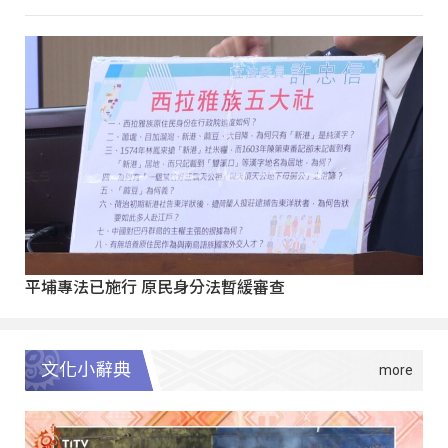
平埔專法已施行 原民身分法暫緩審查
文化小辭典