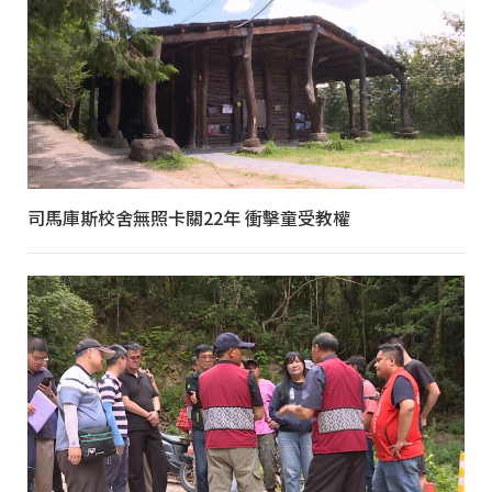
司馬庫斯校舍無照卡關22年 衝擊童受教權