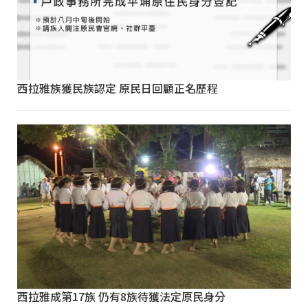
西拉雅族獲民族認定 原民日回顧正名歷程
西拉雅成第17族 仍有8族待獲法定原民身分