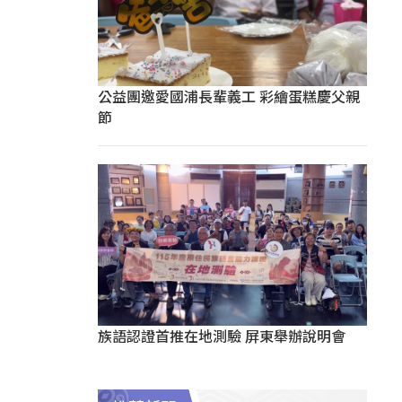
公益團邀愛國浦長輩義工 彩繪蛋糕慶父親
節
族語認證首推在地測驗 屏東舉辦說明會