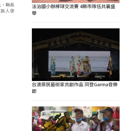
土，縣長
法治國小辦棒球交流賽 4縣市隊伍共襄盛
讓族人使
舉
台澳原民藝術家共創作品 同登Garma音樂
節