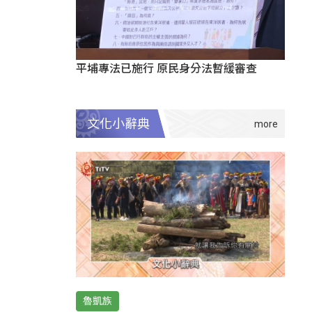
平埔專法已施行 原民身分法暫緩審查
文化小辭典
魯凱族