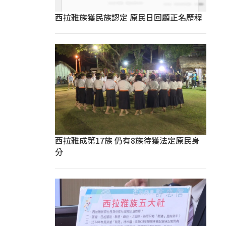
西拉雅族獲民族認定 原民日回顧正名歷程
西拉雅成第17族 仍有8族待獲法定原民身
分