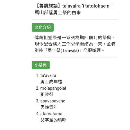
【魯凱族語】ta‘avalra ‘i tatolohae ni｜
萬山部落勇士祭的由來
文化介紹
傳統祖靈祭是一系列為期四個月的祭典，
現今配合族人工作求學濃縮為一天，並特
別將「勇士祭(Ta‘avala)」凸顯辦理。
小辭典
ta‘avalra
勇士成年禮
molapangolai
祖靈祭
asavasavahe
男性青年
atamatama
父字輩的稱呼