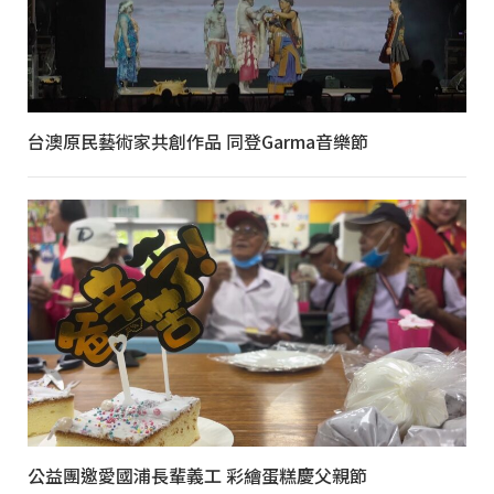
台澳原民藝術家共創作品 同登Garma音樂節
公益團邀愛國浦長輩義工 彩繪蛋糕慶父親節