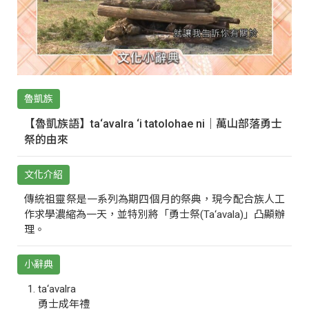
魯凱族
【魯凱族語】ta‘avalra ‘i tatolohae ni｜萬山部落勇士
祭的由來
文化介紹
傳統祖靈祭是一系列為期四個月的祭典，現今配合族人工
作求學濃縮為一天，並特別將「勇士祭(Ta‘avala)」凸顯辦
理。
小辭典
ta‘avalra
勇士成年禮