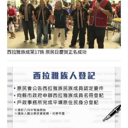
西拉雅族成第17族 原民日慶賀正名成功