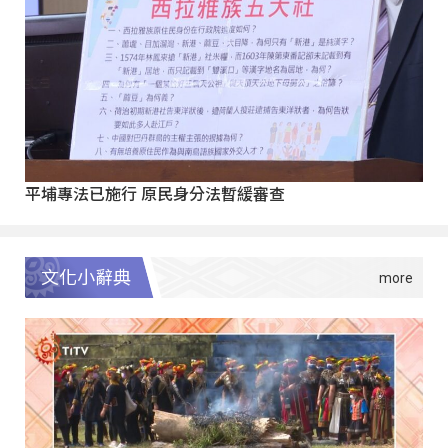
平埔專法已施行 原民身分法暫緩審查
文化小辭典