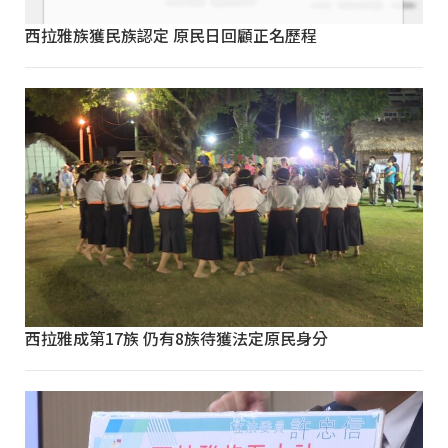
西拉雅族獲民族認定 原民日回顧正名歷程
西拉雅成第17族 仍有8族待獲法定原民身分