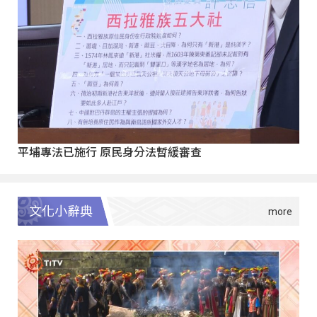
平埔專法已施行 原民身分法暫緩審查
文化小辭典