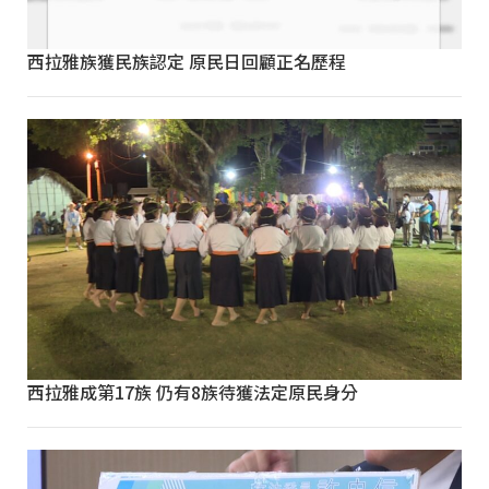
西拉雅族獲民族認定 原民日回顧正名歷程
西拉雅成第17族 仍有8族待獲法定原民身分