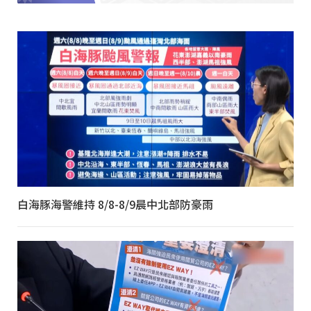
白海豚海警維持 8/8-8/9晨中北部防豪雨