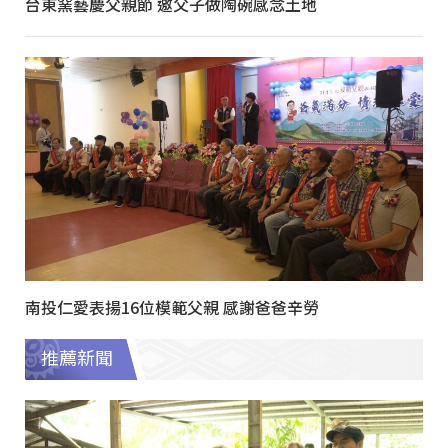
台東窯藝慶父親節 邀父子做陶碗感念土地
南投仁愛表揚16位模範父親 感謝爸爸辛勞
推薦新聞