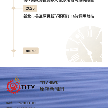
楊柳颱風路徑變數大 氣象署說明最新路徑
2025
新北市長盃原民籃球賽開打 16隊同場競技
more
TITV NEWS
原視新聞網
電話：(02)2788-1600