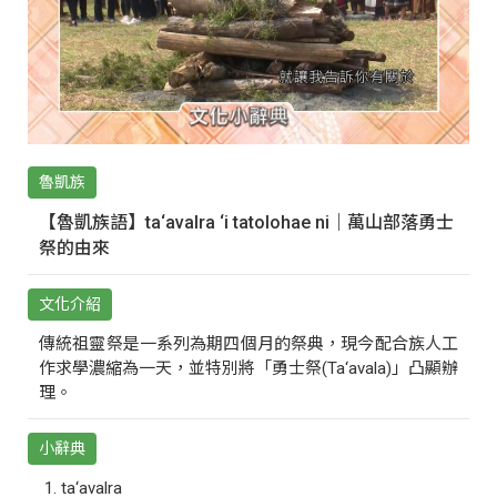
魯凱族
【魯凱族語】ta‘avalra ‘i tatolohae ni｜萬山部落勇士
祭的由來
文化介紹
傳統祖靈祭是一系列為期四個月的祭典，現今配合族人工
作求學濃縮為一天，並特別將「勇士祭(Ta‘avala)」凸顯辦
理。
小辭典
ta‘avalra