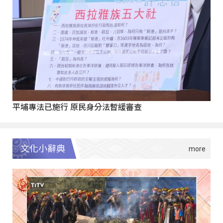
平埔專法已施行 原民身分法暫緩審查
文化小辭典