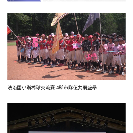
法治國小辦棒球交流賽 4縣市隊伍共襄盛舉