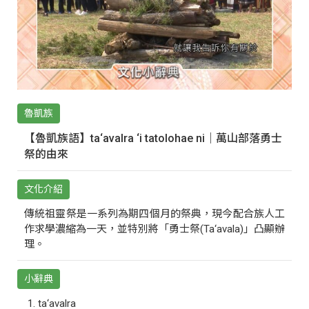
魯凱族
【魯凱族語】ta‘avalra ‘i tatolohae ni｜萬山部落勇士
祭的由來
文化介紹
傳統祖靈祭是一系列為期四個月的祭典，現今配合族人工
作求學濃縮為一天，並特別將「勇士祭(Ta‘avala)」凸顯辦
理。
小辭典
ta‘avalra