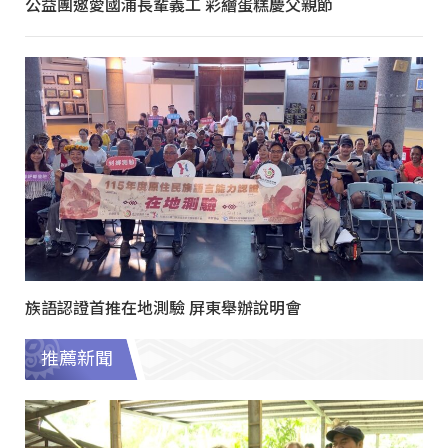
公益團邀愛國浦長輩義工 彩繪蛋糕慶父親節
族語認證首推在地測驗 屏東舉辦說明會
推薦新聞