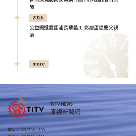
台澳原民藝術家共創作品 同登Garma音樂
節
2026
公益團邀愛國浦長輩義工 彩繪蛋糕慶父親
節
more
TITV NEWS
原視新聞網
電話：(02)2788-1600