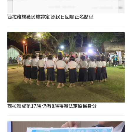
西拉雅族獲民族認定 原民日回顧正名歷程
西拉雅成第17族 仍有8族待獲法定原民身分