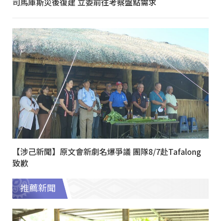
司馬庫斯災後復建 立委前往考察盤點需求
【涉己新聞】原文會新劇名爆爭議 團隊8/7赴Tafalong
致歉
推薦新聞