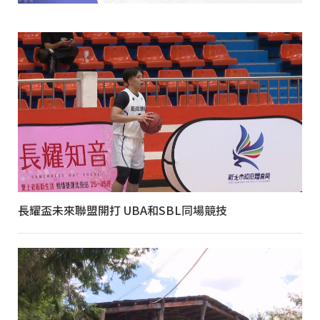
長耀盃未來聯盟開打 UBA和SBL同場競技