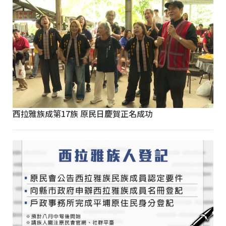
西拉雅族成第17族 原民日慶賀正名成功