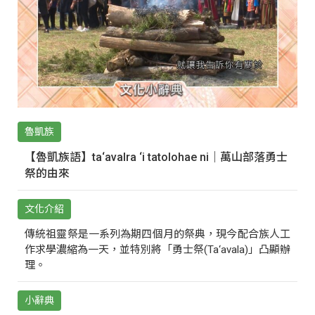
魯凱族
【魯凱族語】ta‘avalra ‘i tatolohae ni｜萬山部落勇士
祭的由來
文化介紹
傳統祖靈祭是一系列為期四個月的祭典，現今配合族人工
作求學濃縮為一天，並特別將「勇士祭(Ta‘avala)」凸顯辦
理。
小辭典