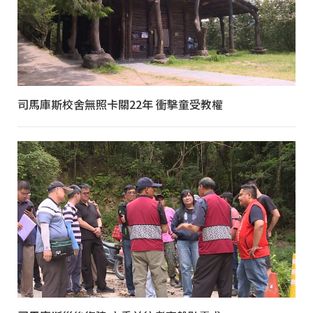
司馬庫斯校舍無照卡關22年 衝擊童受教權