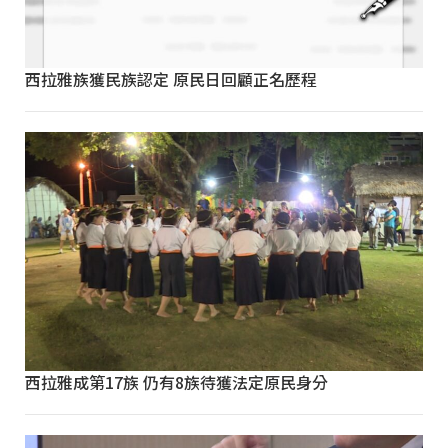
西拉雅族獲民族認定 原民日回顧正名歷程
西拉雅成第17族 仍有8族待獲法定原民身分