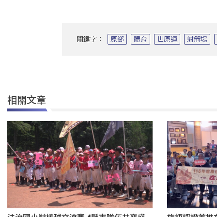
關鍵字：
原鄉
體育
世原運
射箭場
相關文章