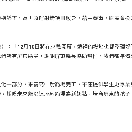
的指導下，為世原運射箭項目暖身，藉由賽事，原民會投
r（曾智勇）：「12月10日將在來義開幕，這裡的場地也都整理
我們所有屏東縣民，謝謝屏東縣長協助幫忙，我們都準備
文化一部分，來義高中射箭場完工，不僅提供學生更專業
續，期盼未來能以這座射箭場為新起點，培育屏東的孩子