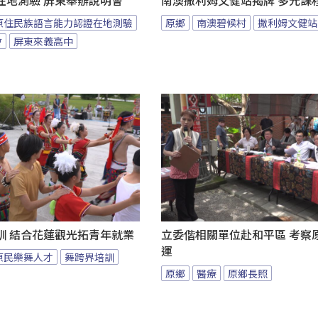
在地測驗 屏東舉辦說明會
南澳撒利姆文健站揭牌 多元課
原住民族語言能力認證在地測驗
原鄉
南澳碧候村
撒利姆文健站
會
屏東來義高中
訓 結合花蓮觀光拓青年就業
立委偕相關單位赴和平區 考察
運
原民樂舞人才
舞跨界培訓
原鄉
醫療
原鄉長照