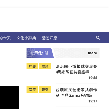
的今天
文化小辭典
活動訊息
最新新聞
法治國小辦棒球交流賽
原鄉
體育
4縣市隊伍共襄盛舉
19:44
台澳原民藝術家共創作
國際
音樂
品 同登Garma音樂節
19:37