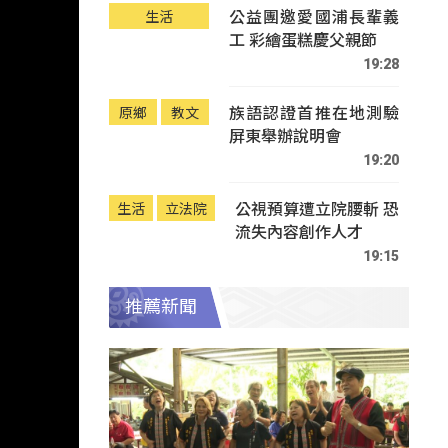
公益團邀愛國浦長輩義
生活
工 彩繪蛋糕慶父親節
19:28
族語認證首推在地測驗
原鄉
教文
屏東舉辦說明會
19:20
公視預算遭立院腰斬 恐
生活
立法院
流失內容創作人才
19:15
推薦新聞