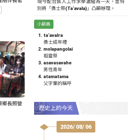
程陪伴長者
現今配合族人工作求學濃縮為一天，並特
別將「勇士祭(Ta‘avala)」凸顯辦理。
小辭典
ta‘avalra
勇士成年禮
molapangolai
祖靈祭
asavasavahe
男性青年
atamatama
父字輩的稱呼
原鄉長照營
歷史上的今天
2026/ 08/ 06