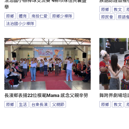
法治國小辦棒球交流賽 4縣市隊伍共襄盛
族語認證首推
舉
原鄉
教文
原鄉
體育
南投仁愛
原鄉少棒隊
原民會
原語
法治國小少棒隊
長濱鄉表揚22位模範Mama 感念父親辛勞
舞跨界劇場培
原鄉
生活
台東長濱
父親節
原鄉
教文