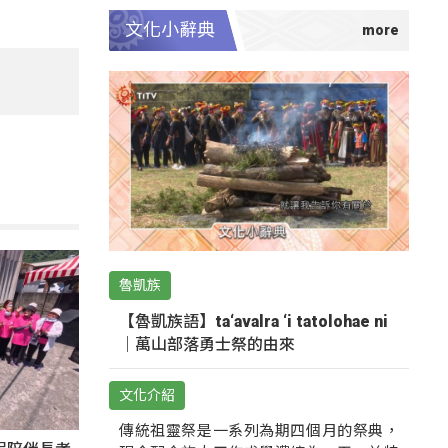
文化小辭典
魯凱族
【魯凱族語】ta‘avalra ‘i tatolohae ni
｜萬山部落勇士祭的由來
文化介紹
傳統祖靈祭是一系列為期四個月的祭典，