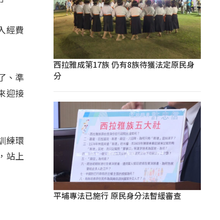
入經費
西拉雅成第17族 仍有8族待獲法定原民身
分
好了、準
來迎接
訓練環
，站上
平埔專法已施行 原民身分法暫緩審查