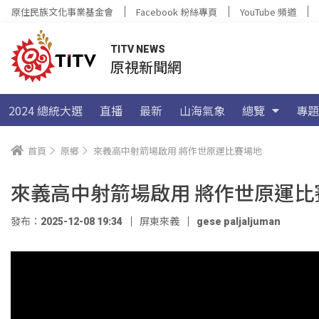
原住民族文化事業基金會
Facebook 粉絲專頁
YouTube 頻道
TITV NEWS
原視新聞網
2024 總統大選
直播
最新
山海氣象
總覽
專題
首頁
原鄉
來義高中射箭場啟用 將作世原運比賽場地
來義高中射箭場啟用 將作世原運比
發布：2025-12-08 19:34
屏東來義
gese paljaljuman