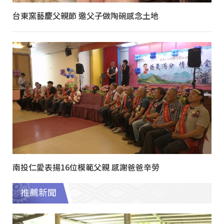
台東窯藝慶父親節 邀父子做陶碗感念土地
南投仁愛表揚16位模範父親 感謝爸爸辛勞
推薦新聞