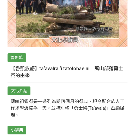
魯凱族
【魯凱族語】ta‘avalra ‘i tatolohae ni｜萬山部落勇士
祭的由來
文化介紹
傳統祖靈祭是一系列為期四個月的祭典，現今配合族人工
作求學濃縮為一天，並特別將「勇士祭(Ta‘avala)」凸顯辦
理。
小辭典