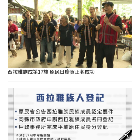
西拉雅族成第17族 原民日慶賀正名成功