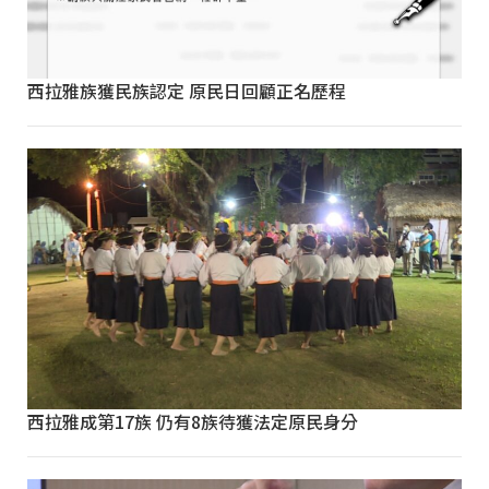
西拉雅族獲民族認定 原民日回顧正名歷程
西拉雅成第17族 仍有8族待獲法定原民身分