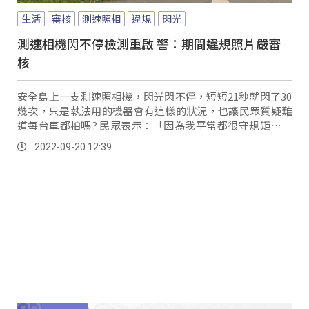
生活
審核
測速照相
違規
閃光
測速相機閃不停檢測重啟 警：期間違規照片嚴審
核
安全島上一支測速照相機，閃光閃不停，短短21秒就閃了30
幾次，只是執法用的機器會有這樣的狀況，也讓民眾質疑難
道每台車都拍嗎? 民眾表示：「因為我平常都很守規矩，如
果守規矩又被閃燈我一定會嚇到，會看...。
2022-09-20 12:39