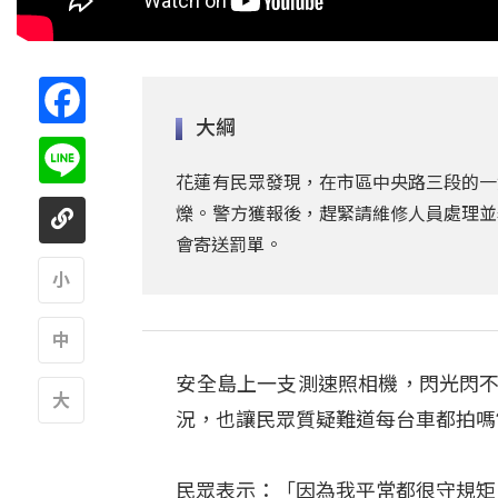
Facebook
大綱
Line
花蓮有民眾發現，在市區中央路三段的一
爍。警方獲報後，趕緊請維修人員處理並
會寄送罰單。
A
安全島上一支測速照相機，閃光閃不
A
況，也讓民眾質疑難道每台車都拍嗎
A
民眾表示：「因為我平常都很守規矩