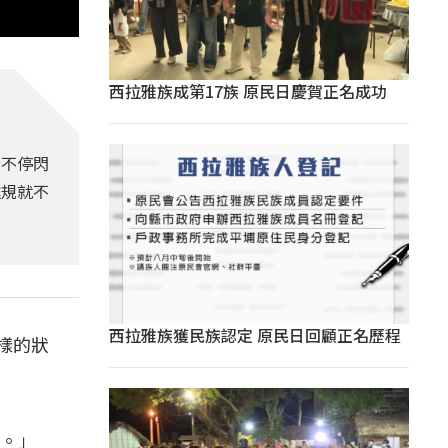
西拉雅族成第17族 原民日慶賀正名成功
樣不停閃
違規就不
西拉雅族獲民族認定 原民日回顧正名歷程
樣的狀
事。」