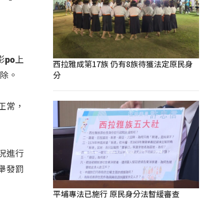
po上
西拉雅成第17族 仍有8族待獲法定原民身
分
汰除。
正常，
況進行
舉發罰
平埔專法已施行 原民身分法暫緩審查