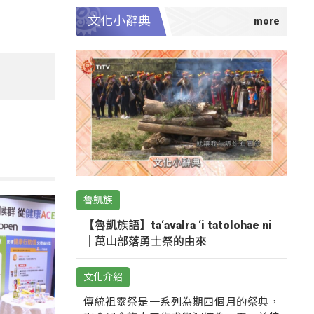
文化小辭典
魯凱族
【魯凱族語】ta‘avalra ‘i tatolohae ni
｜萬山部落勇士祭的由來
文化介紹
傳統祖靈祭是一系列為期四個月的祭典，