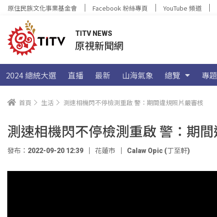
原住民族文化事業基金會
Facebook 粉絲專頁
YouTube 頻道
TITV NEWS
原視新聞網
2024 總統大選
直播
最新
山海氣象
總覽
專題
首頁
生活
測速相機閃不停檢測重啟 警：期間違規照片嚴審核
測速相機閃不停檢測重啟 警：期間
發布：2022-09-20 12:39
花蓮市
Calaw Opic (丁至軒)