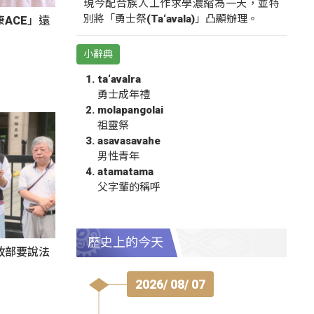
現今配合族人工作求學濃縮為一天，並特
別將「勇士祭(Ta‘avala)」凸顯辦理。
ACE」遠
小辭典
ta‘avalra
勇士成年禮
molapangolai
祖靈祭
asavasavahe
男性青年
atamatama
父字輩的稱呼
歷史上的今天
政部要說法
2026/ 08/ 07