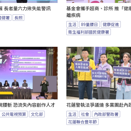
展 長者量六力揪失能警訊
基金會攜手超商、診所 推「健康
離疾病
國健署
長照
生活
89量腰日
健康促進
衛生福利部國民健康署
院腰斬 恐流失內容創作人才
花蓮警執法爭議燒 多黨團赴內
公共電視預算
文化部
生活
社會
內政部警政署
花蓮聯合豐年節