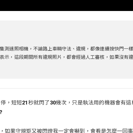
隻測速照相機，不論路上車輛守法、違規，都像連續按快門一
表示，這段期間所有違規照片，都會經過人工審核，如果沒有
停，短短21秒就閃了30幾次，只是執法用的機器會有這
?
，如果守規矩又被閃燈我一定會嚇到，會看是怎麼一回