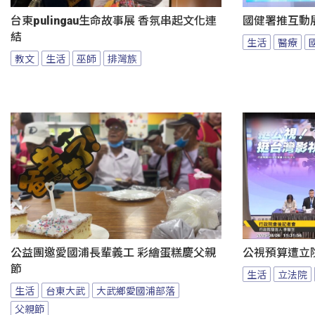
台東pulingau生命故事展 香氛串起文化連
國健署推互動
結
生活
醫療
教文
生活
巫師
排灣族
公益團邀愛國浦長輩義工 彩繪蛋糕慶父親
公視預算遭立
節
生活
立法院
生活
台東大武
大武鄉愛國浦部落
父親節