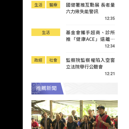
國健署推互動展 長者量
生活
醫療
六力揪失能警訊
12:35
基金會攜手超商、診所
生活
推「健康ACE」遠離疾
病
12:34
監察院監察權陷入空窗
政經
社會
立法院舉行公聽會
12:21
推薦新聞