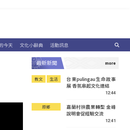
的今天
文化小辭典
活動訊息
最新新聞
台東pulingau生命故事
教文
生活
展 香氛串起文化連結
12:44
嘉蘭村拚農業轉型 金峰
原鄉
說明會促經驗交流
12:41