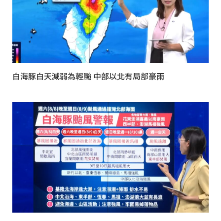
白海豚白天減弱為輕颱 中部以北有局部豪雨