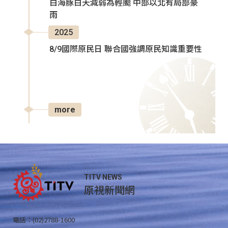
白海豚白天減弱為輕颱 中部以北有局部豪
雨
2025
8/9國際原民日 聯合國強調原民知識重要性
more
TITV NEWS
原視新聞網
電話：(02)2788-1600