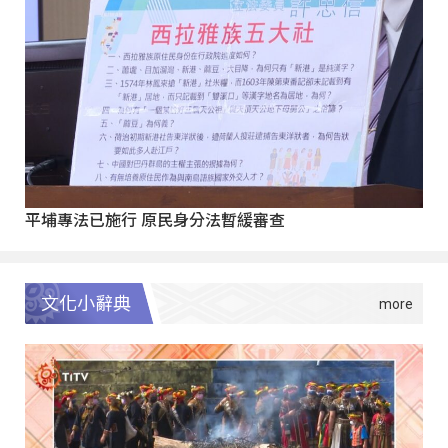
平埔專法已施行 原民身分法暫緩審查
文化小辭典