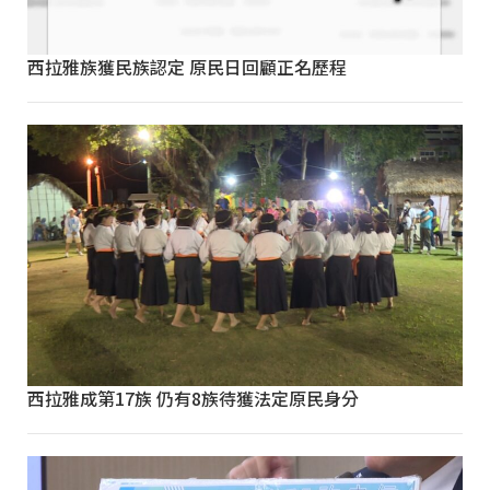
西拉雅族獲民族認定 原民日回顧正名歷程
西拉雅成第17族 仍有8族待獲法定原民身分