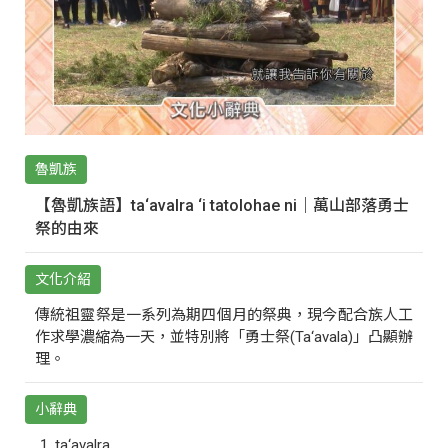
魯凱族
【魯凱族語】ta‘avalra ‘i tatolohae ni｜萬山部落勇士
祭的由來
文化介紹
傳統祖靈祭是一系列為期四個月的祭典，現今配合族人工
作求學濃縮為一天，並特別將「勇士祭(Ta‘avala)」凸顯辦
理。
小辭典
ta‘avalra