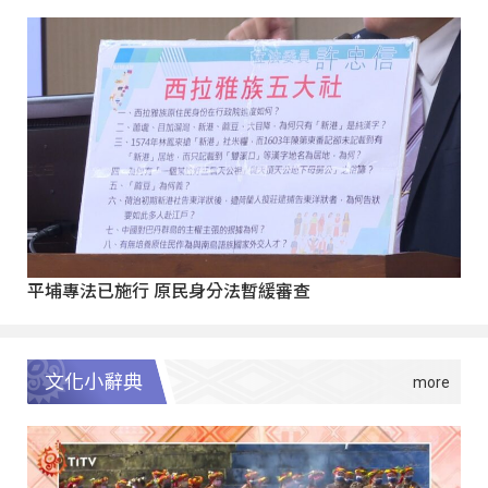
平埔專法已施行 原民身分法暫緩審查
文化小辭典