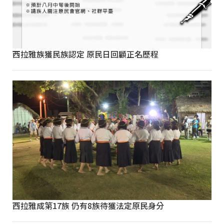
西拉雅族獲民族認定 原民日回顧正名歷程
西拉雅成第17族 仍有8族待獲法定原民身分