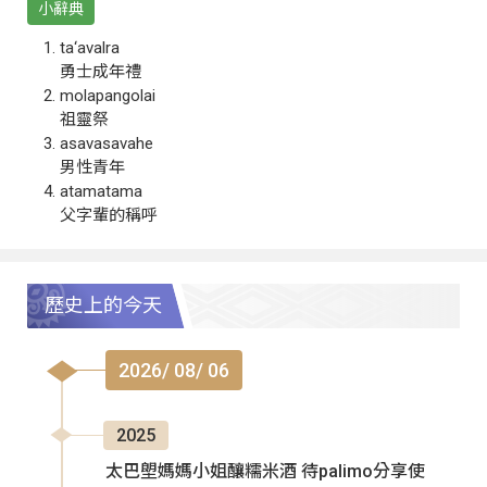
小辭典
ta‘avalra
勇士成年禮
molapangolai
祖靈祭
asavasavahe
男性青年
atamatama
父字輩的稱呼
歷史上的今天
2026/ 08/ 06
2025
太巴塱媽媽小姐釀糯米酒 待palimo分享使