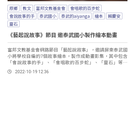
原鄉
教文
富邦文教基金會
會唱歌的百步蛇
會說故事的手
泰武國小
泰武的aiyanga
繪本
賴慶安
靈石
《藝起說故事》節目 邀泰武國小製作繪本動畫
富邦文教基金會網路節目「藝起說故事」，邀請屏東泰武國
小將學校自編的7個故事繪本，製作成動畫影集，其中包含
「會說故事的手」、「會唱歌的百步蛇」、「靈石」等創
作，並召集學校師生、家長一起投入說書，讓故事角...。
2022-10-19 12:36