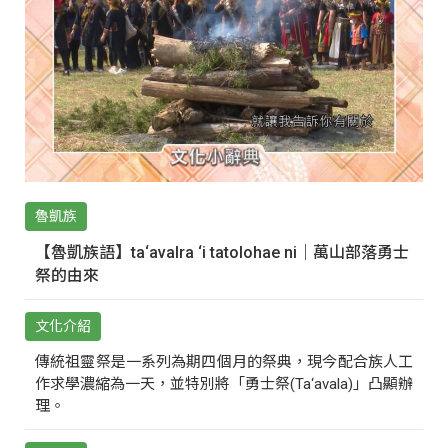
魯凱族
【魯凱族語】ta‘avalra ‘i tatolohae ni｜萬山部落勇士
祭的由來
文化介紹
傳統祖靈祭是一系列為期四個月的祭典，現今配合族人工
作求學濃縮為一天，並特別將「勇士祭(Ta‘avala)」凸顯辦
理。