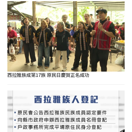
西拉雅族成第17族 原民日慶賀正名成功