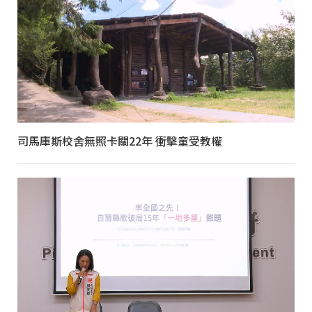
司馬庫斯校舍無照卡關22年 衝擊童受教權