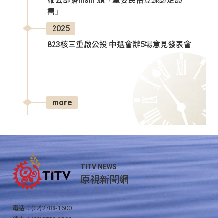
貓公部落Ilisin 頒「重要民俗登錄認定證
書」
2025
823核三重啟公投 中選會辦5場意見發表會
more
TITV NEWS
原視新聞網
電話：(02)2788-1600