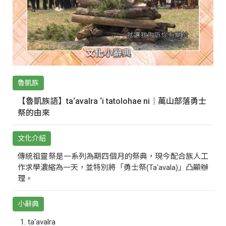
魯凱族
【魯凱族語】ta‘avalra ‘i tatolohae ni｜萬山部落勇士
祭的由來
文化介紹
傳統祖靈祭是一系列為期四個月的祭典，現今配合族人工
作求學濃縮為一天，並特別將「勇士祭(Ta‘avala)」凸顯辦
理。
小辭典
ta‘avalra