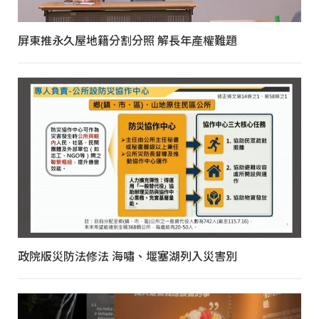
屏東推永久屋地籍分割分照 解長年產權難題
政院版災防法修法 海嘯、堰塞湖列入災害別