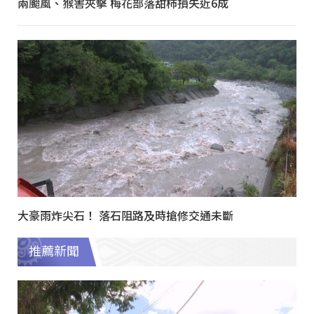
兩颱風、猴害夾擊 梅花部落甜柿損失近6成
大豪雨炸尖石！ 落石阻路及時搶修交通未斷
推薦新聞