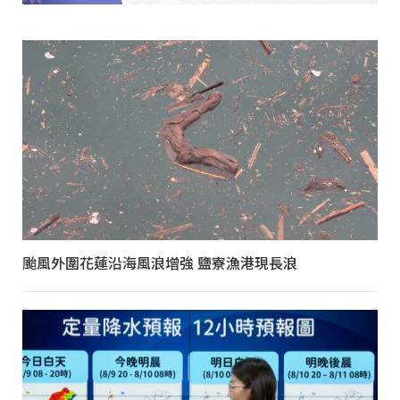
颱風外圍花蓮沿海風浪增強 鹽寮漁港現長浪