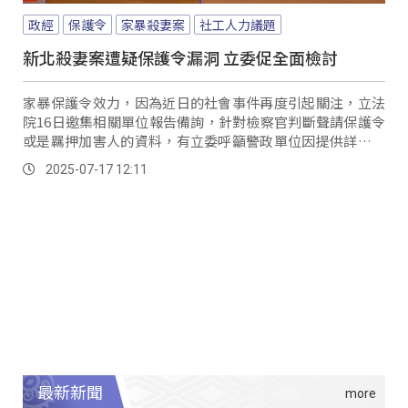
政經
保護令
家暴殺妻案
社工人力議題
新北殺妻案遭疑保護令漏洞 立委促全面檢討
家暴保護令效力，因為近日的社會事件再度引起關注，立法
院16日邀集相關單位報告備詢，針對檢察官判斷聲請保護令
或是羈押加害人的資料，有立委呼籲警政單位因提供詳細筆
錄，而最關鍵的就是被害者是否長期遭到施暴。
2025-07-17 12:11
最新新聞