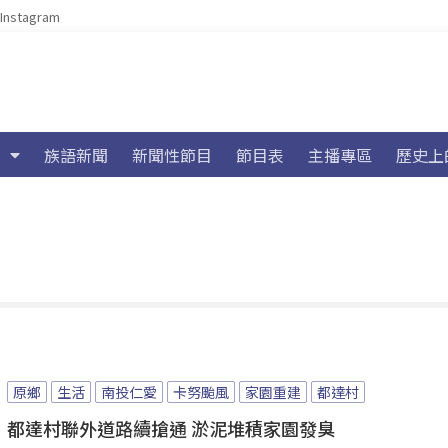
Instagram
族語新聞
新聞性節目
節目表
主播專區
歷史上
原鄉
生活
南投仁愛
卡努颱風
家園重建
都達村
都達村聯外道路續搶通 淤泥堆積家園發臭