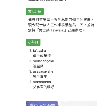
文化介紹
傳統祖靈祭是一系列為期四個月的祭典，
現今配合族人工作求學濃縮為一天，並特
別將「勇士祭(Ta‘avala)」凸顯辦理。
小辭典
ta‘avalra
勇士成年禮
molapangolai
祖靈祭
asavasavahe
男性青年
atamatama
父字輩的稱呼
歷史上的今天