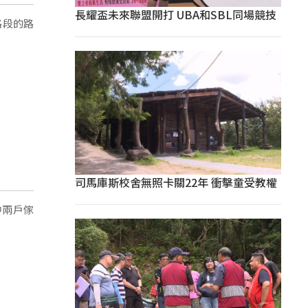
長耀盃未來聯盟開打 UBA和SBL同場競技
路段的路
司馬庫斯校舍無照卡關22年 衝擊童受教權
中兩戶傢