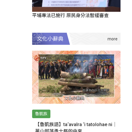
平埔專法已施行 原民身分法暫緩審查
文化小辭典
魯凱族
【魯凱族語】ta‘avalra ‘i tatolohae ni｜
萬山部落勇士祭的由來