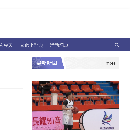
的今天
文化小辭典
活動訊息
最新新聞