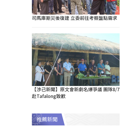
司馬庫斯災後復建 立委前往考察盤點需求
【涉己新聞】原文會新劇名爆爭議 團隊8/7
赴Tafalong致歉
推薦新聞