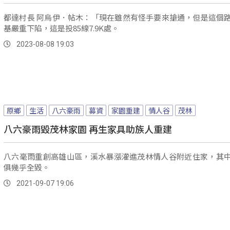
都達村長 阿烏伊．帖木：「現在雖然有怪手要來搶通，但是這個
基嚴重下陷，這是投85線7.9K處。
2023-08-08 19:03
原鄉
生活
八六豪雨
募資
家園重建
情人谷
茂林
八六豪雨毀茂林家園 再生家具助族人重建
八六毫雨重創高雄山區，溪水暴漲灌進茂林情人谷附近住家，其
俱幾乎全毀。
2021-09-07 19:06