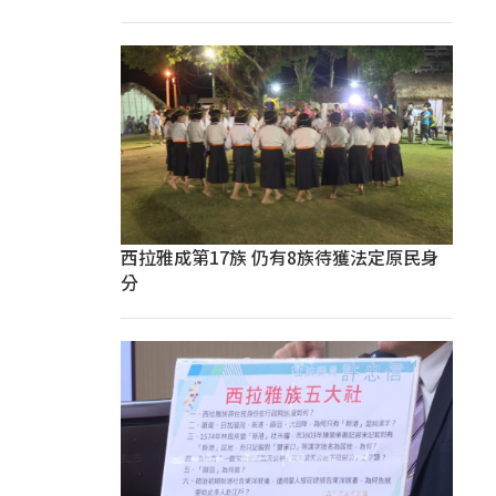
西拉雅成第17族 仍有8族待獲法定原民身
分