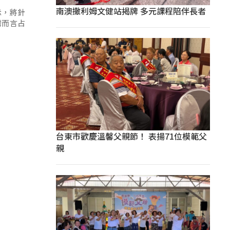
南澳撒利姆文健站揭牌 多元課程陪伴長者
示，將針
灣而言占
台東市歡慶溫馨父親節！ 表揚71位模範父
親