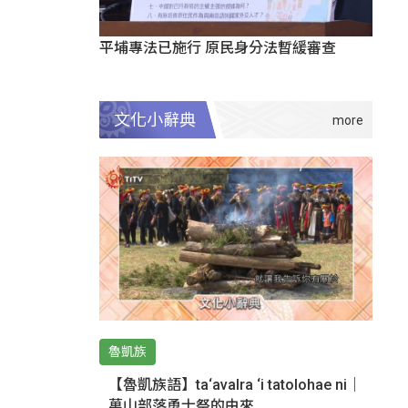
平埔專法已施行 原民身分法暫緩審查
文化小辭典
魯凱族
【魯凱族語】ta‘avalra ‘i tatolohae ni｜
萬山部落勇士祭的由來