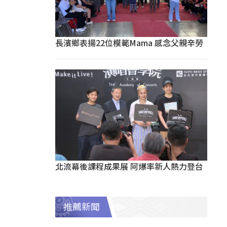
長濱鄉表揚22位模範Mama 感念父親辛勞
北流幕後課程成果展 阿爆率新人熱力登台
推薦新聞