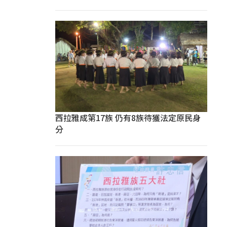
西拉雅成第17族 仍有8族待獲法定原民身
分