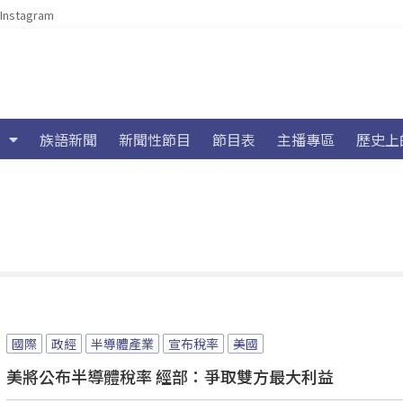
Instagram
族語新聞
新聞性節目
節目表
主播專區
歷史上
國際
政經
半導體產業
宣布稅率
美國
美將公布半導體稅率 經部：爭取雙方最大利益