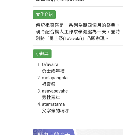
文化介紹
傳統祖靈祭是一系列為期四個月的祭典，
現今配合族人工作求學濃縮為一天，並特
別將「勇士祭(Ta‘avala)」凸顯辦理。
小辭典
ta‘avalra
勇士成年禮
molapangolai
祖靈祭
asavasavahe
男性青年
atamatama
父字輩的稱呼
歷史上的今天