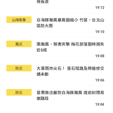
現長浪
19:12
白海豚颱風暴風圈縮小 竹苗、台北山
山海氣象
區防大雨
19:10
兩颱風、猴害夾擊 梅花部落甜柿損失
風災
近6成
19:08
大豪雨炸尖石！ 落石阻路及時搶修交
防災
通未斷
19:06
苗栗南庄嚴防白海豚颱風 提前封閉易
防災
崩路段
19:04