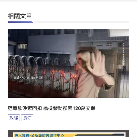
相關文章
范織欽涉索回扣 橋檢發動搜索120萬交保
政經
貪汙