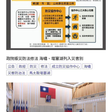
政院版災防法修法 海嘯、堰塞湖列入災害別
公告
政經
防災
修法
成立防災協作中心
海嘯
災害防治法
馬太鞍堰塞湖