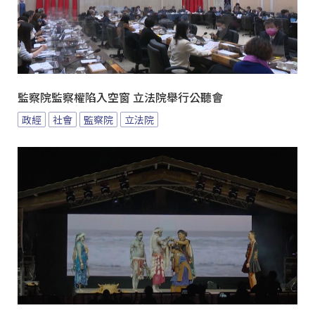
監察院監察權陷入空窗 立法院舉行公聽會
政經
社會
監察院
立法院