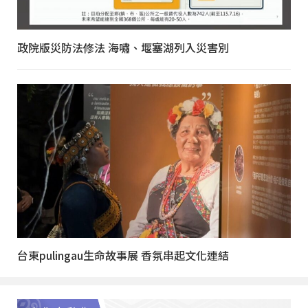
政院版災防法修法 海嘯、堰塞湖列入災害別
台東pulingau生命故事展 香氛串起文化連結