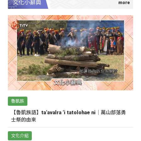
文化小辭典
魯凱族
【魯凱族語】ta‘avalra ‘i tatolohae ni｜萬山部落勇
士祭的由來
文化介紹