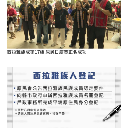
西拉雅族成第17族 原民日慶賀正名成功