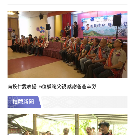
南投仁愛表揚16位模範父親 感謝爸爸辛勞
推薦新聞