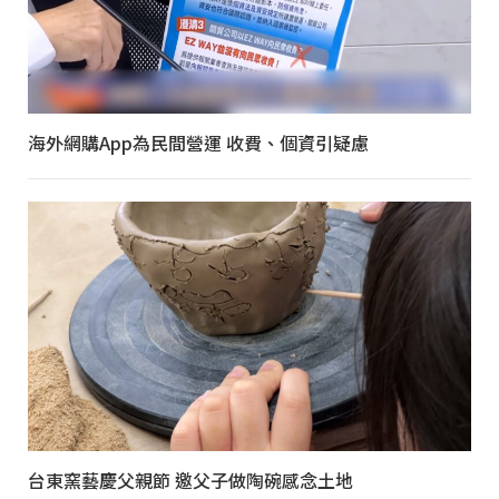
海外網購App為民間營運 收費、個資引疑慮
台東窯藝慶父親節 邀父子做陶碗感念土地