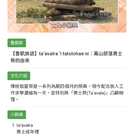
魯凱族
【魯凱族語】ta‘avalra ‘i tatolohae ni｜萬山部落勇士
祭的由來
文化介紹
傳統祖靈祭是一系列為期四個月的祭典，現今配合族人工
作求學濃縮為一天，並特別將「勇士祭(Ta‘avala)」凸顯辦
理。
小辭典
ta‘avalra
勇士成年禮