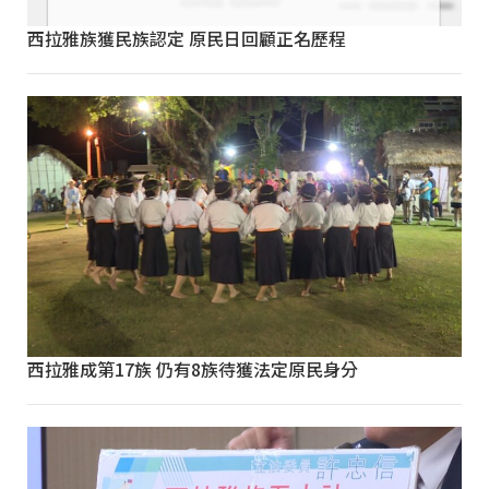
西拉雅族獲民族認定 原民日回顧正名歷程
西拉雅成第17族 仍有8族待獲法定原民身分