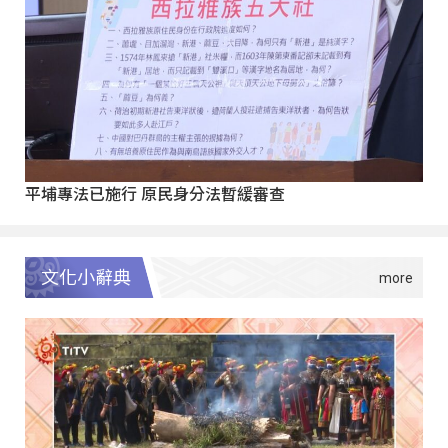
平埔專法已施行 原民身分法暫緩審查
文化小辭典