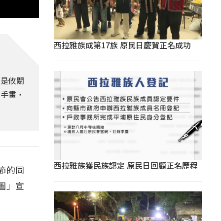
西拉雅族成第17族 原民日慶賀正名成功
都是攸關
動手畫，
西拉雅族獲民族認定 原民日回顧正名歷程
節的同
圖」宣