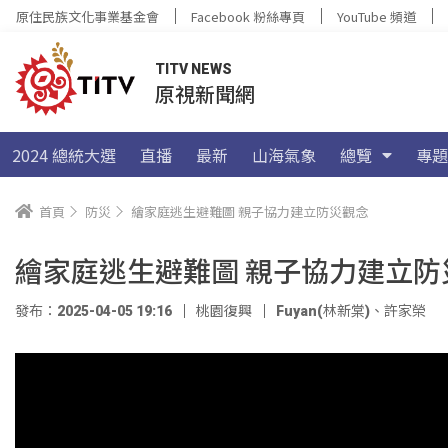
原住民族文化事業基金會
Facebook 粉絲專頁
YouTube 頻道
TITV NEWS
原視新聞網
2024 總統大選
直播
最新
山海氣象
總覽
專題
首頁
防災
繪家庭逃生避難圖 親子協力建立防災觀念
繪家庭逃生避難圖 親子協力建立防
發布：2025-04-05 19:16
桃園復興
Fuyan(林新棠)
、
許家榮