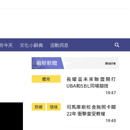
的今天
文化小辭典
活動訊息
最新新聞
長耀盃未來聯盟開打
體育
UBA和SBL同場競技
19:47
司馬庫斯校舍無照卡關
原鄉
環境
22年 衝擊童受教權
19:40