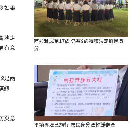
後如果
實地走
西拉雅成第17族 仍有8族待獲法定原民身
分
最有意
2是兩
演練一
防災意
平埔專法已施行 原民身分法暫緩審查