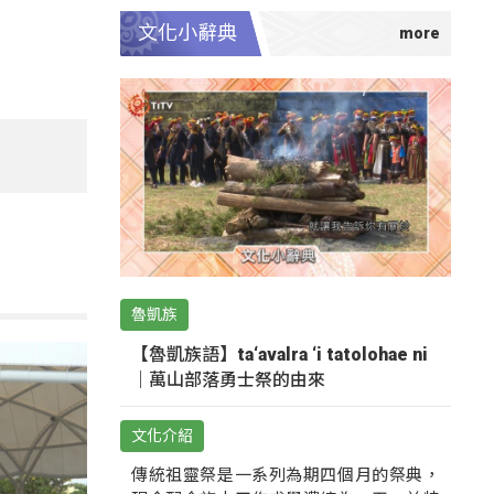
文化小辭典
魯凱族
【魯凱族語】ta‘avalra ‘i tatolohae ni
｜萬山部落勇士祭的由來
文化介紹
傳統祖靈祭是一系列為期四個月的祭典，