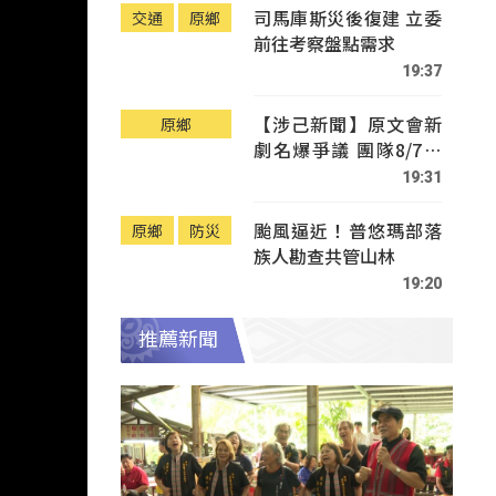
司馬庫斯災後復建 立委
交通
原鄉
前往考察盤點需求
19:37
【涉己新聞】原文會新
原鄉
劇名爆爭議 團隊8/7赴
Tafalong致歉
19:31
颱風逼近！普悠瑪部落
原鄉
防災
族人勘查共管山林
19:20
推薦新聞