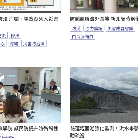
修法 海嘯、堰塞湖列入災害
防颱風環流外圍襲 新北歲時祭
防災
原力廣場
災害應變會議
防災
修法
白海豚颱風
中心
海嘯
災害防治法
熊學院 談民防提升防衛韌性
花蓮堰塞湖強化監測！洪水來
動疏濬
黑熊學院