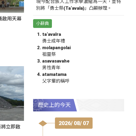
現今配合族人工作求學濃縮為一天，並特
別將「勇士祭(Ta‘avala)」凸顯辦理。
儀啟用天幕
小辭典
ta‘avalra
勇士成年禮
molapangolai
祖靈祭
asavasavahe
男性青年
atamatama
父字輩的稱呼
歷史上的今天
2026/ 08/ 07
襲將立即啟