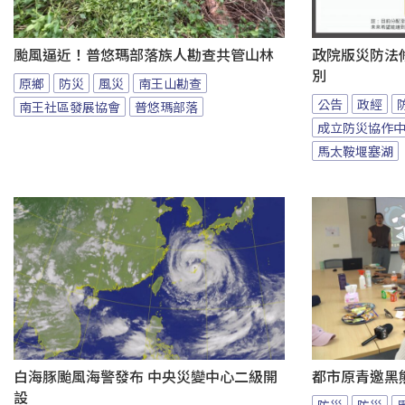
颱風逼近！普悠瑪部落族人勘查共管山林
政院版災防法
別
原鄉
防災
風災
南王山勘查
公告
政經
南王社區發展協會
普悠瑪部落
成立防災協作
馬太鞍堰塞湖
白海豚颱風海警發布 中央災變中心二級開
都市原青邀黑
設
防災
防災