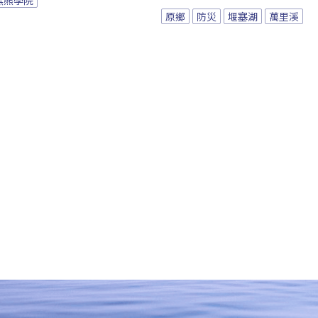
原鄉
防災
堰塞湖
萬里溪