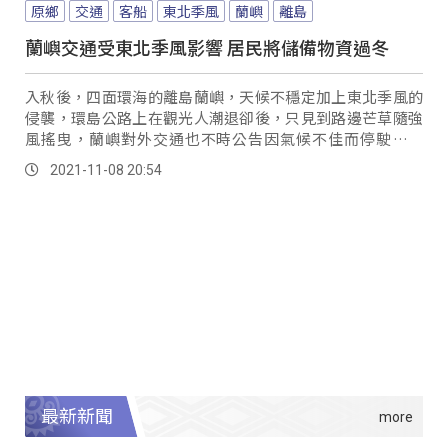
原鄉
交通
客船
東北季風
蘭嶼
離島
蘭嶼交通受東北季風影響 居民將儲備物資過冬
入秋後，四面環海的離島蘭嶼，天候不穩定加上東北季風的
侵襲，環島公路上在觀光人潮退卻後，只見到路邊芒草隨強
風搖曳，蘭嶼對外交通也不時公告因氣候不佳而停駛的狀
態。
2021-11-08 20:54
最新新聞