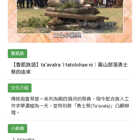
魯凱族
【魯凱族語】ta‘avalra ‘i tatolohae ni｜萬山部落勇士
祭的由來
文化介紹
傳統祖靈祭是一系列為期四個月的祭典，現今配合族人工
作求學濃縮為一天，並特別將「勇士祭(Ta‘avala)」凸顯辦
理。
小辭典
ta‘avalra