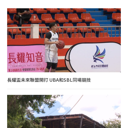
長耀盃未來聯盟開打 UBA和SBL同場競技