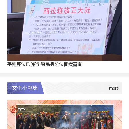
平埔專法已施行 原民身分法暫緩審查
文化小辭典