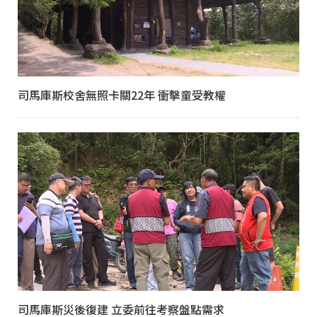
司馬庫斯校舍無照卡關22年 衝擊童受教權
司馬庫斯災後復建 立委前往考察盤點需求