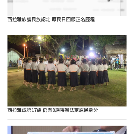
西拉雅族獲民族認定 原民日回顧正名歷程
西拉雅成第17族 仍有8族待獲法定原民身分