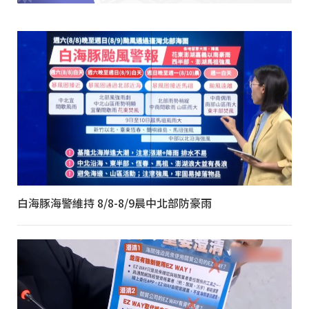
白海豚海警維持 8/8-8/9晨中北部防豪雨