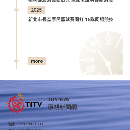
楊柳颱風路徑變數大 氣象署說明最新路徑
2025
新北市長盃原民籃球賽開打 16隊同場競技
more
TITV NEWS
原視新聞網
電話：(02)2788-1600