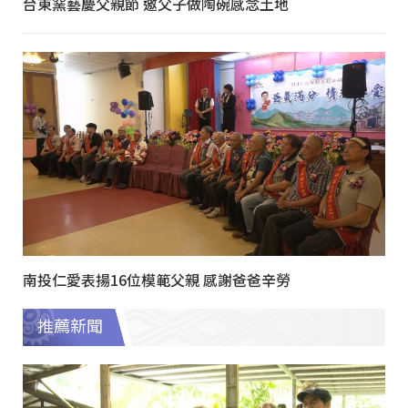
台東窯藝慶父親節 邀父子做陶碗感念土地
南投仁愛表揚16位模範父親 感謝爸爸辛勞
推薦新聞