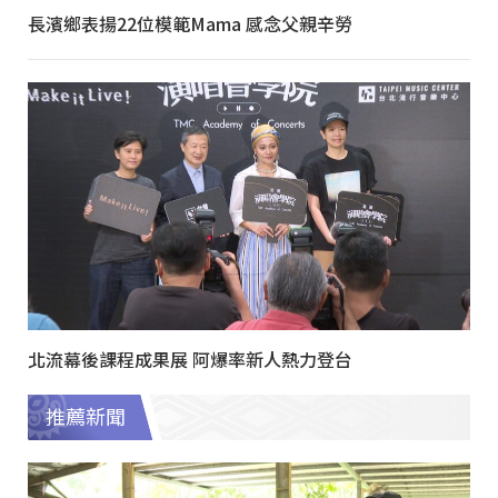
長濱鄉表揚22位模範Mama 感念父親辛勞
北流幕後課程成果展 阿爆率新人熱力登台
推薦新聞