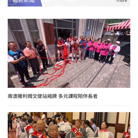
最新新聞
南澳撒利姆文健站揭牌 多元課程陪伴長者