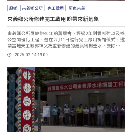
原鄉
來義鄉公所
完工啟用
屏東來義
來義鄉公所修建完工啟用 盼帶來新氣象
來義鄉公所屋齡約40年的舊廳舍，經過2年耐震補強以及辦
公空間優化工程，選在2月11日進行完工啟用祈福儀式，邀
請當地天主教郭神父為重新修建的建築物撒聖水、去除不潔
及穢氣，希望為來義鄉公所帶來新的氣象。
2025-02-14 19:09