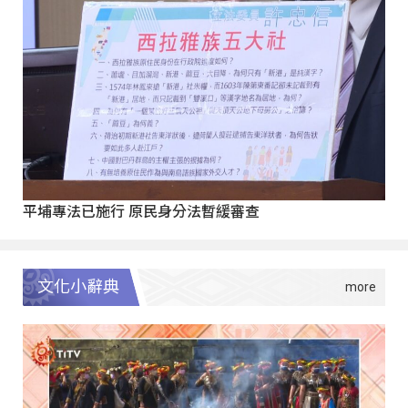
平埔專法已施行 原民身分法暫緩審查
文化小辭典