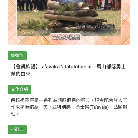
魯凱族
【魯凱族語】ta‘avalra ‘i tatolohae ni｜萬山部落勇士
祭的由來
文化介紹
傳統祖靈祭是一系列為期四個月的祭典，現今配合族人工
作求學濃縮為一天，並特別將「勇士祭(Ta‘avala)」凸顯辦
理。
小辭典