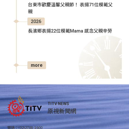
台東市歡慶溫馨父親節！ 表揚71位模範父
親
2026
長濱鄉表揚22位模範Mama 感念父親辛勞
more
TITV NEWS
原視新聞網
電話：(02)2788-1600