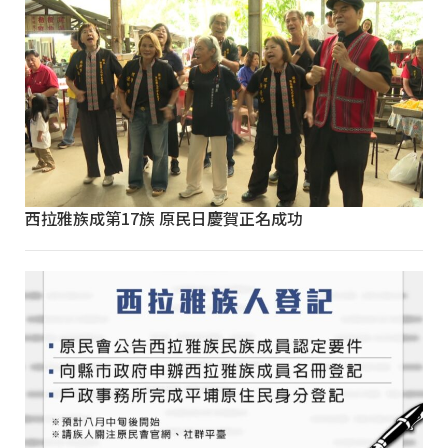
西拉雅族成第17族 原民日慶賀正名成功