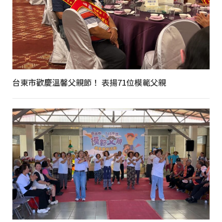
台東市歡慶溫馨父親節！ 表揚71位模範父親