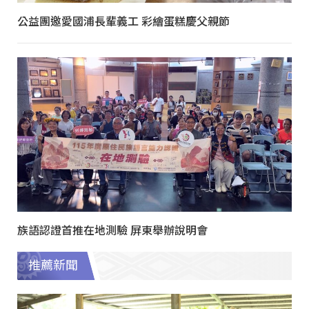
公益團邀愛國浦長輩義工 彩繪蛋糕慶父親節
族語認證首推在地測驗 屏東舉辦說明會
推薦新聞