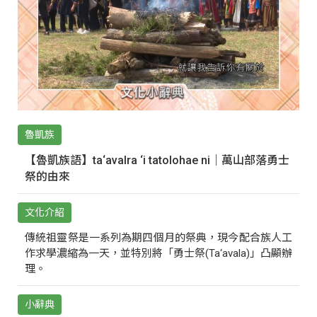
魯凱族
【魯凱族語】ta‘avalra ‘i tatolohae ni｜萬山部落勇士
祭的由來
文化介紹
傳統祖靈祭是一系列為期四個月的祭典，現今配合族人工
作求學濃縮為一天，並特別將「勇士祭(Ta‘avala)」凸顯辦
理。
小辭典