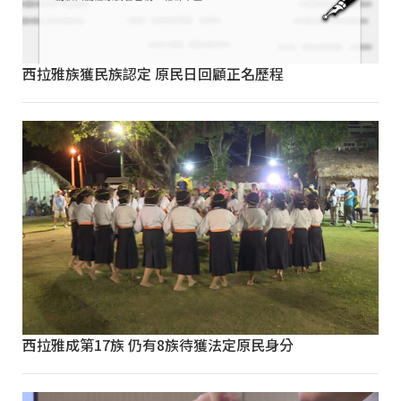
西拉雅族獲民族認定 原民日回顧正名歷程
西拉雅成第17族 仍有8族待獲法定原民身分