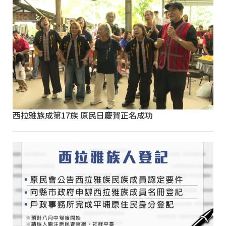
西拉雅族成第17族 原民日慶賀正名成功