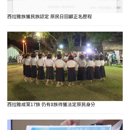
西拉雅族獲民族認定 原民日回顧正名歷程
西拉雅成第17族 仍有8族待獲法定原民身分