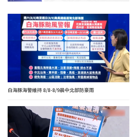
白海豚海警維持 8/8-8/9晨中北部防豪雨