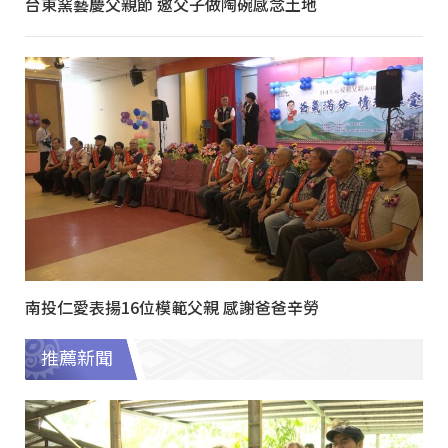
台東窯藝慶父親節 邀父子做陶碗感念土地
南投仁愛表揚16位模範父親 感謝爸爸辛勞
推薦新聞