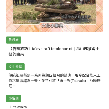
魯凱族
【魯凱族語】ta‘avalra ‘i tatolohae ni｜萬山部落勇士
祭的由來
文化介紹
傳統祖靈祭是一系列為期四個月的祭典，現今配合族人工
作求學濃縮為一天，並特別將「勇士祭(Ta‘avala)」凸顯辦
理。
小辭典
ta‘avalra