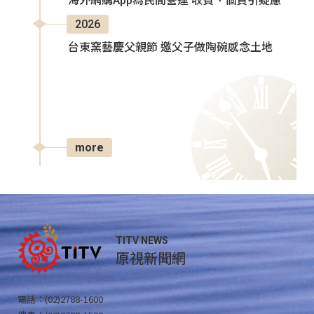
海外網購App為民間營運 收費、個資引疑慮
2026
台東窯藝慶父親節 邀父子做陶碗感念土地
more
TITV NEWS
原視新聞網
電話：(02)2788-1600