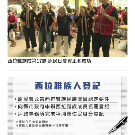
西拉雅族成第17族 原民日慶賀正名成功