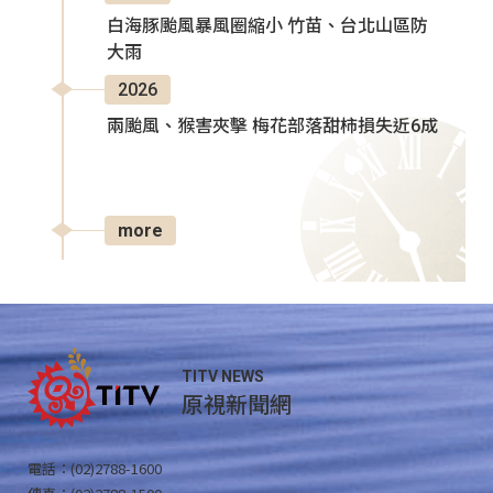
白海豚颱風暴風圈縮小 竹苗、台北山區防
大雨
2026
兩颱風、猴害夾擊 梅花部落甜柿損失近6成
more
TITV NEWS
原視新聞網
電話：(02)2788-1600