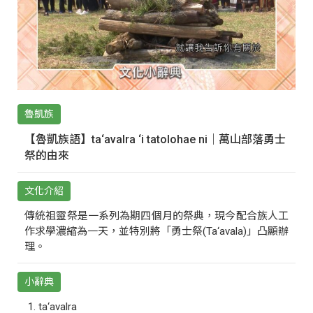
魯凱族
【魯凱族語】ta‘avalra ‘i tatolohae ni｜萬山部落勇士
祭的由來
文化介紹
傳統祖靈祭是一系列為期四個月的祭典，現今配合族人工
作求學濃縮為一天，並特別將「勇士祭(Ta‘avala)」凸顯辦
理。
小辭典
ta‘avalra