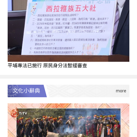
平埔專法已施行 原民身分法暫緩審查
文化小辭典