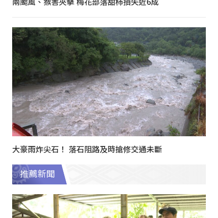
兩颱風、猴害夾擊 梅花部落甜柿損失近6成
大豪雨炸尖石！ 落石阻路及時搶修交通未斷
推薦新聞