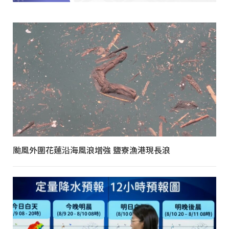
颱風外圍花蓮沿海風浪增強 鹽寮漁港現長浪