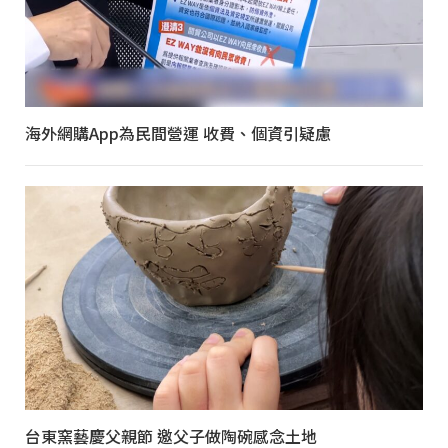
海外網購App為民間營運 收費、個資引疑慮
台東窯藝慶父親節 邀父子做陶碗感念土地