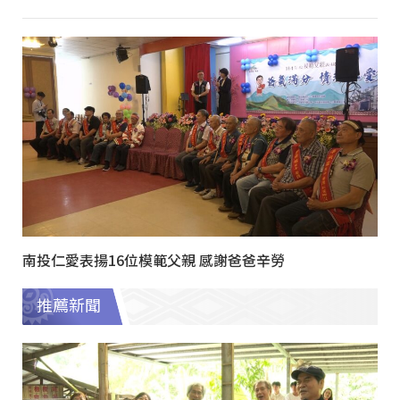
南投仁愛表揚16位模範父親 感謝爸爸辛勞
推薦新聞