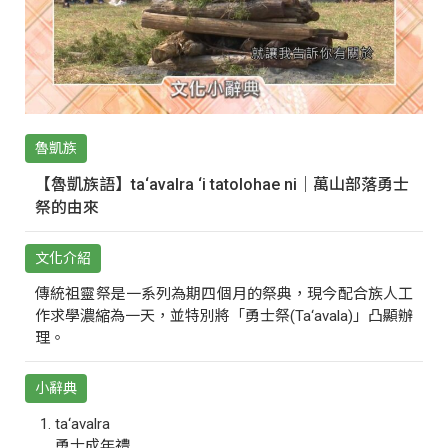
魯凱族
【魯凱族語】ta‘avalra ‘i tatolohae ni｜萬山部落勇士
祭的由來
文化介紹
傳統祖靈祭是一系列為期四個月的祭典，現今配合族人工
作求學濃縮為一天，並特別將「勇士祭(Ta‘avala)」凸顯辦
理。
小辭典
ta‘avalra
勇士成年禮