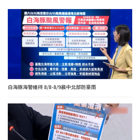
白海豚海警維持 8/8-8/9晨中北部防豪雨