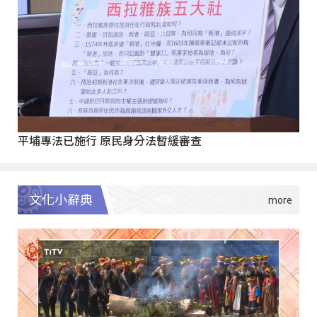
平埔專法已施行 原民身分法暫緩審查
文化小辭典