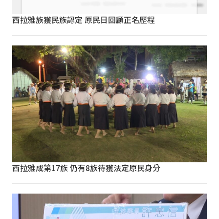
西拉雅族獲民族認定 原民日回顧正名歷程
西拉雅成第17族 仍有8族待獲法定原民身分