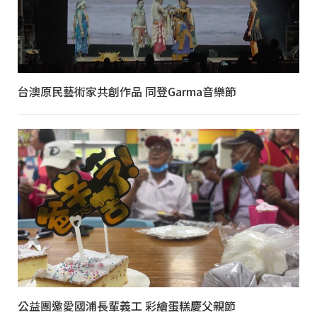
台澳原民藝術家共創作品 同登Garma音樂節
公益團邀愛國浦長輩義工 彩繪蛋糕慶父親節