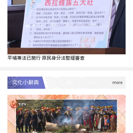
平埔專法已施行 原民身分法暫緩審查
文化小辭典