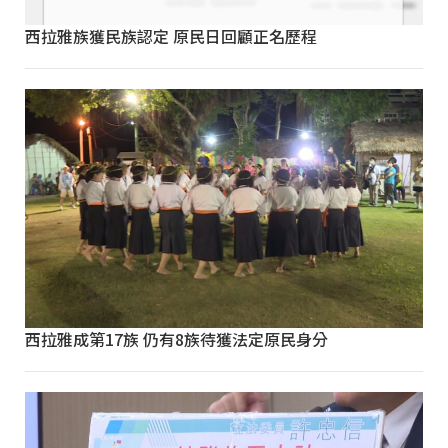
西拉雅族獲民族認定 原民日回顧正名歷程
西拉雅成第17族 仍有8族待獲法定原民身分