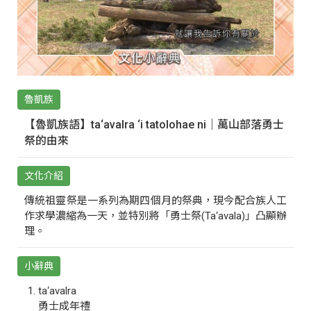
魯凱族
【魯凱族語】ta‘avalra ‘i tatolohae ni｜萬山部落勇士
祭的由來
文化介紹
傳統祖靈祭是一系列為期四個月的祭典，現今配合族人工
作求學濃縮為一天，並特別將「勇士祭(Ta‘avala)」凸顯辦
理。
小辭典
ta‘avalra
勇士成年禮