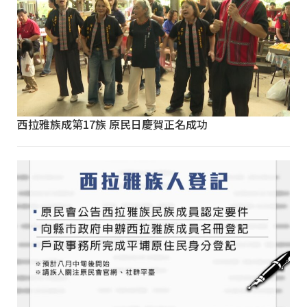
西拉雅族成第17族 原民日慶賀正名成功