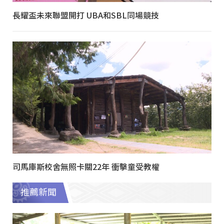
長耀盃未來聯盟開打 UBA和SBL同場競技
司馬庫斯校舍無照卡關22年 衝擊童受教權
推薦新聞