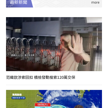
最新新聞
范織欽涉索回扣 橋檢發動搜索120萬交保