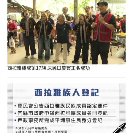
西拉雅族成第17族 原民日慶賀正名成功