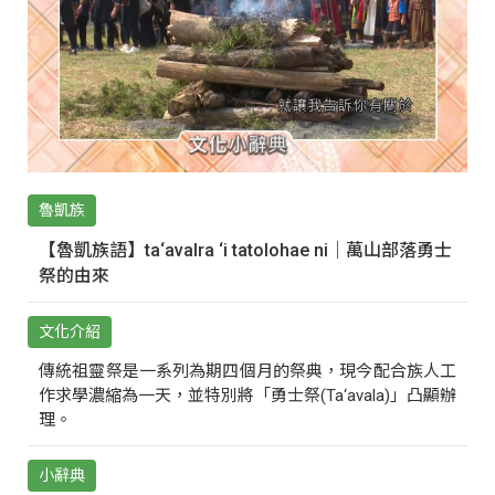
魯凱族
【魯凱族語】ta‘avalra ‘i tatolohae ni｜萬山部落勇士
祭的由來
文化介紹
傳統祖靈祭是一系列為期四個月的祭典，現今配合族人工
作求學濃縮為一天，並特別將「勇士祭(Ta‘avala)」凸顯辦
理。
小辭典