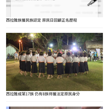
西拉雅族獲民族認定 原民日回顧正名歷程
西拉雅成第17族 仍有8族待獲法定原民身分