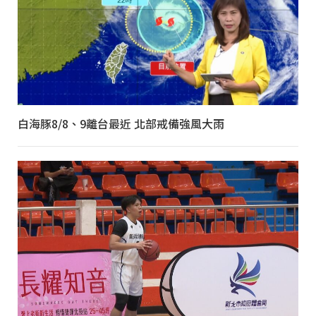
白海豚8/8、9離台最近 北部戒備強風大雨