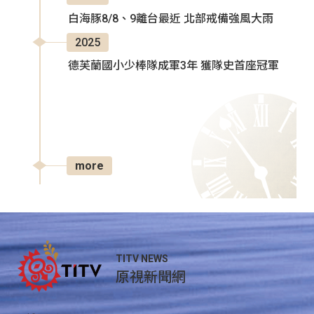
白海豚8/8、9離台最近 北部戒備強風大雨
2025
德芙蘭國小少棒隊成軍3年 獲隊史首座冠軍
more
TITV NEWS
原視新聞網