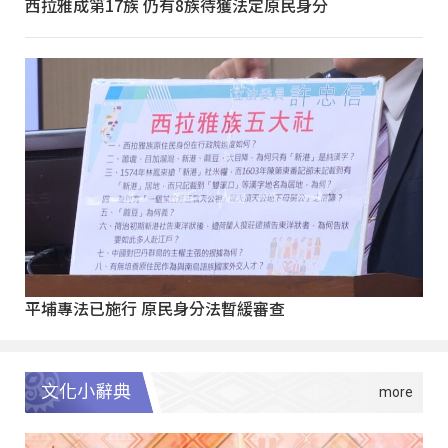
西拉雅成第17族 仍有8族待獲法定原民身分
平埔專法已施行 原民身分法暫緩審查
文化小辭典