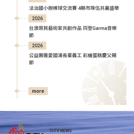
法治國小辦棒球交流賽 4縣市隊伍共襄盛舉
2026
台澳原民藝術家共創作品 同登Garma音樂
節
2026
公益團邀愛國浦長輩義工 彩繪蛋糕慶父親
節
more
TITV NEWS