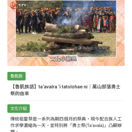
魯凱族
【魯凱族語】ta‘avalra ‘i tatolohae ni｜萬山部落勇士
祭的由來
文化介紹
傳統祖靈祭是一系列為期四個月的祭典，現今配合族人工
作求學濃縮為一天，並特別將「勇士祭(Ta‘avala)」凸顯辦
理。