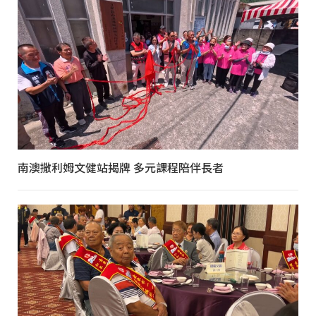
南澳撒利姆文健站揭牌 多元課程陪伴長者