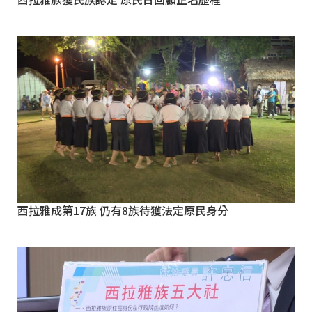
西拉雅成第17族 仍有8族待獲法定原民身分