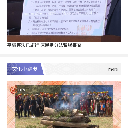
平埔專法已施行 原民身分法暫緩審查
文化小辭典