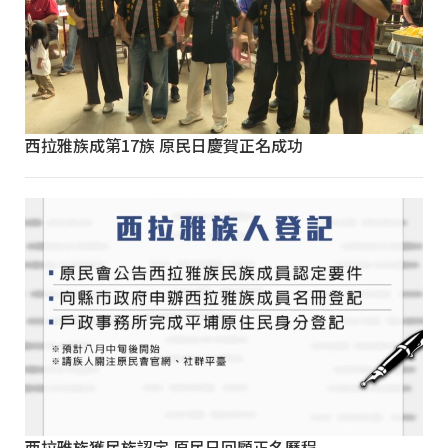
西拉雅族成第17族 原民日慶賀正名成功
西拉雅族獲民族認定 原民日回顧正名歷程