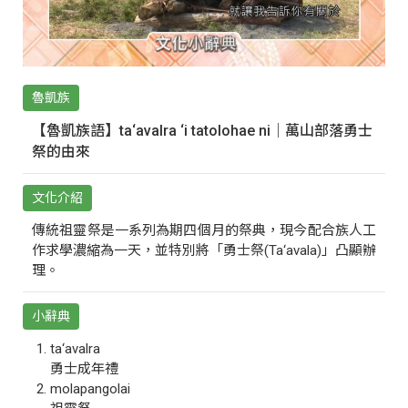
魯凱族
【魯凱族語】ta‘avalra ‘i tatolohae ni｜萬山部落勇士
祭的由來
文化介紹
傳統祖靈祭是一系列為期四個月的祭典，現今配合族人工
作求學濃縮為一天，並特別將「勇士祭(Ta‘avala)」凸顯辦
理。
小辭典
ta‘avalra
勇士成年禮
molapangolai