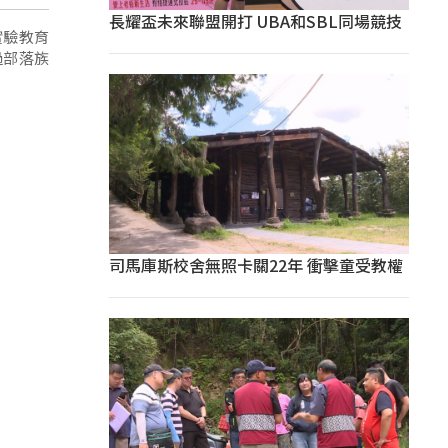
長耀盃未來聯盟開打 UBA和SBL同場競技
實驗教育
過部落族
司馬庫斯校舍無照卡關22年 衝擊童受教權