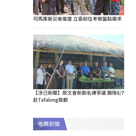
司馬庫斯災後復建 立委前往考察盤點需求
【涉己新聞】原文會新劇名爆爭議 團隊8/7
赴Tafalong致歉
推薦新聞