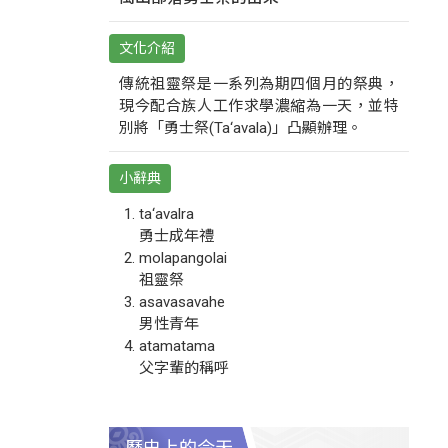
文化介紹
傳統祖靈祭是一系列為期四個月的祭典，
現今配合族人工作求學濃縮為一天，並特
別將「勇士祭(Ta‘avala)」凸顯辦理。
小辭典
ta‘avalra
勇士成年禮
molapangolai
祖靈祭
asavasavahe
男性青年
atamatama
父字輩的稱呼
歷史上的今天