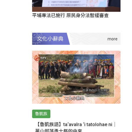
平埔專法已施行 原民身分法暫緩審查
文化小辭典
魯凱族
【魯凱族語】ta‘avalra ‘i tatolohae ni｜
萬山部落勇士祭的由來