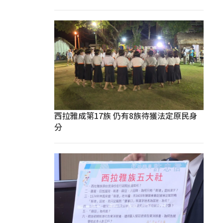
西拉雅成第17族 仍有8族待獲法定原民身
分