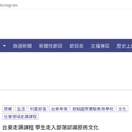
Instagram
族語新聞
新聞性節目
節目表
主播專區
歷史上
原鄉
生活
利嘉部落
台東卑南
奇點國際實驗教育學校
文化
社會領域走讀課程
台東走讀課程 學生走入部落認識原民文化