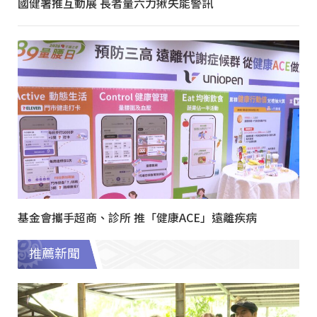
國健署推互動展 長者量六力揪失能警訊
基金會攜手超商、診所 推「健康ACE」遠離疾病
推薦新聞