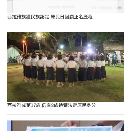
西拉雅族獲民族認定 原民日回顧正名歷程
西拉雅成第17族 仍有8族待獲法定原民身分