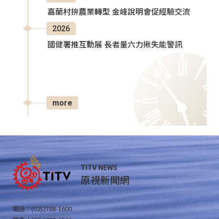
嘉蘭村拚農業轉型 金峰說明會促經驗交流
2026
國健署推互動展 長者量六力揪失能警訊
more
TITV NEWS
原視新聞網
電話：(02)2788-1600