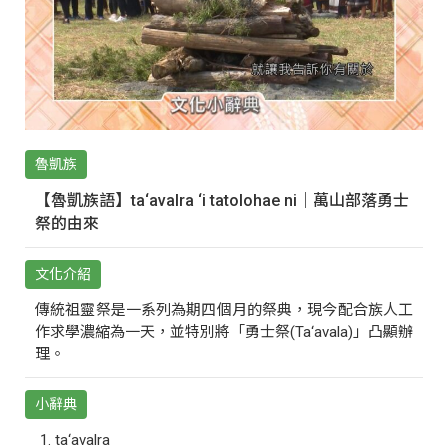
魯凱族
【魯凱族語】ta‘avalra ‘i tatolohae ni｜萬山部落勇士
祭的由來
文化介紹
傳統祖靈祭是一系列為期四個月的祭典，現今配合族人工
作求學濃縮為一天，並特別將「勇士祭(Ta‘avala)」凸顯辦
理。
小辭典
ta‘avalra