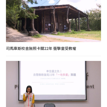
司馬庫斯校舍無照卡關22年 衝擊童受教權