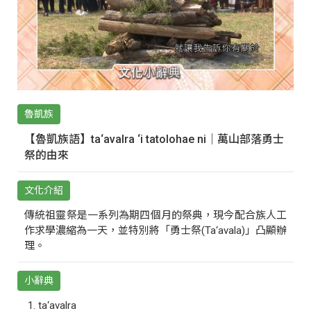
魯凱族
【魯凱族語】ta‘avalra ‘i tatolohae ni｜萬山部落勇士
祭的由來
文化介紹
傳統祖靈祭是一系列為期四個月的祭典，現今配合族人工
作求學濃縮為一天，並特別將「勇士祭(Ta‘avala)」凸顯辦
理。
小辭典
ta‘avalra