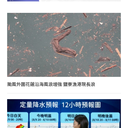
颱風外圍花蓮沿海風浪增強 鹽寮漁港現長浪