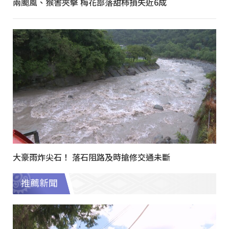
兩颱風、猴害夾擊 梅花部落甜柿損失近6成
大豪雨炸尖石！ 落石阻路及時搶修交通未斷
推薦新聞