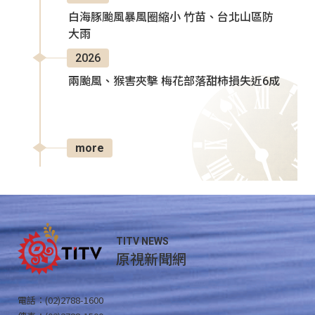
白海豚颱風暴風圈縮小 竹苗、台北山區防
大雨
2026
兩颱風、猴害夾擊 梅花部落甜柿損失近6成
more
TITV NEWS
原視新聞網
電話：(02)2788-1600