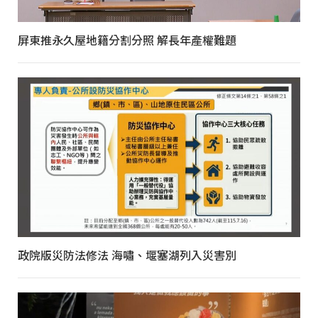
屏東推永久屋地籍分割分照 解長年產權難題
政院版災防法修法 海嘯、堰塞湖列入災害別